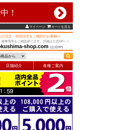
行中！
マイページ
カートを見る
大口注文・特別注文をご検討のお客様へ
・催事用等もご相談承ります。詳細は公式HPへ！
okushima-shop.com
(公式HP)
店舗紹介
各種ご案内