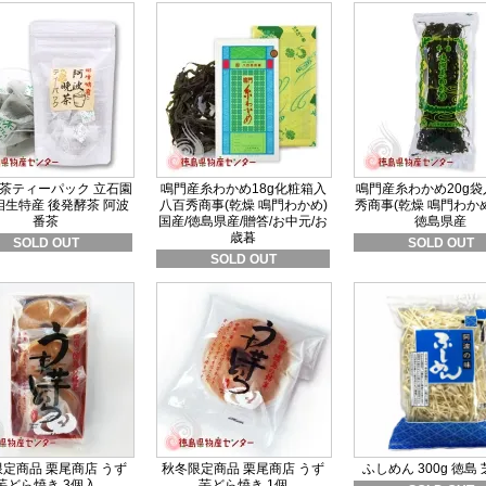
茶ティーパック 立石園
鳴門産糸わかめ18g化粧箱入
鳴門産糸わかめ20g袋
相生特産 後発酵茶 阿波
八百秀商事(乾燥 鳴門わかめ)
秀商事(乾燥 鳴門わかめ
番茶
国産/徳島県産/贈答/お中元/お
徳島県産
歳暮
SOLD OUT
SOLD OUT
SOLD OUT
定商品 栗尾商店 うず
秋冬限定商品 栗尾商店 うず
ふしめん 300g 徳島
芋どら焼き 3個入
芋どら焼き 1個