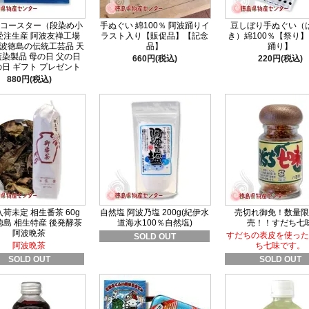
コースター（段染め小
手ぬぐい 綿100％ 阿波踊りイ
豆しぼり手ぬぐい（
受注生産 阿波友禅工場
ラスト入り【販促品】【記念
き）綿100％【祭り
波徳島の伝統工芸品 天
品】
踊り】
染製品 母の日 父の日
660円(税込)
220円(税込)
日 ギフト プレゼント
880円(税込)
荷未定 相生番茶 60g
自然塩 阿波乃塩 200g(紀伊水
売切れ御免！数量限
徳島 相生特産 後発酵茶
道海水100％自然塩)
売！！すだち七
阿波晩茶
すだちの表皮を使った
SOLD OUT
阿波晩茶
ち七味です。
SOLD OUT
SOLD OUT