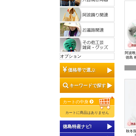
阿波晩
オプション
徳島 
価格帯で選ぶ
キーワードで探す
カートの中身
カートに商品はありません
徳島特産ナビ!
秋冬限