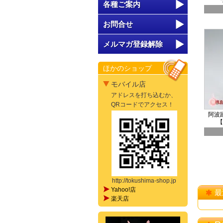
各種ご案内
お問合せ
メルマガ登録解除
ほかのショップ
モバイル店
アドレスを打ち込むか、
QRコードでアクセス！
阿波
【
http://tokushima-shop.jp
Yahoo!店
最
楽天店