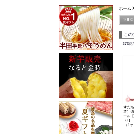
ホーム
100
この
273
商
すだち
造）徳
ール【
り】
（1