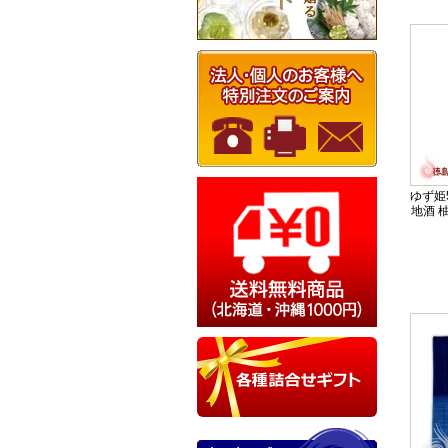
ゆず姫5
地酒 