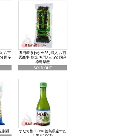
入 八百
鳴門産糸わかめ25g袋入 八百
) 国産
秀商事(乾燥 鳴門わかめ) 国産
徳島県産
SOLD OUT
 芝製麺
すだち酢300ml 徳島県産すだ
ち果汁100%