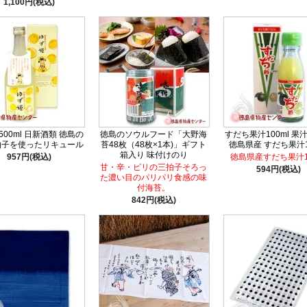
1,100円(税込)
00ml 日新酒類 徳島の
徳島のソウルフード「大野海
すだち果汁100ml 果
柚子を使ったリキュール
苔48枚（48枚×1本)」ギフト
徳島県産 すだち果汁1
箱入り 味付けのり
957円(税込)
徳島県産すだち果汁1
甘・辛・ピリの三拍子そろっ
594円(税込)
た濃い目のパリパリ食感の味
付海苔。
842円(税込)