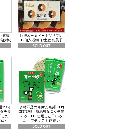
 (徳島
阿波和三盆ドーナツサブレ
橘飲料)
12個入 徳島 お土産 お菓子
SOLD OUT
250g
[資材不足の為]すだち麺500g
ダチ果
岡本製麺（徳島県産スダチ果
干しめ
汁を100%使用した干しめ
祝い
ん） プチギフト 内祝い
SOLD OUT