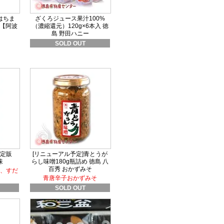
はちま
ざくろジュース果汁100%
】【阿波
（濃縮還元）120g×6本入 徳
島 野田ハニー
SOLD OUT
定販
[リニューアル予定]青とうが
味
らし味噌180g瓶詰め 徳島 八
百秀 おかずみそ
、すだ
青唐辛子おかずみそ
SOLD OUT