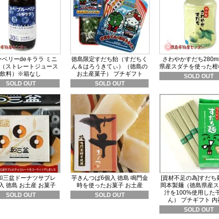
ベリーdeキララ ミニ
徳島限定すだち飴（すだちく
さわやかすだち280ml
ml（ストレートジュース
ん＆はろうきてぃ）（徳島の
県産スダチを使った柑
飲料）※箱なし
お土産菓子） プチギフト
SOLD OUT
SOLD OUT
SOLD OUT
和三盆ドーナツサブレ
芋きんつば6個入 徳島 鳴門金
[資材不足の為]すだち麺
入 徳島 お土産 お菓子
時を使ったお菓子 お土産
岡本製麺（徳島県産ス
汁を100%使用した
SOLD OUT
SOLD OUT
ん） プチギフト 内
SOLD OUT