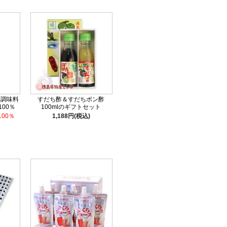
汁調味料
すだち酢＆すだちポン酢
00％
100mlのギフトセット
00％
1,188円(税込)