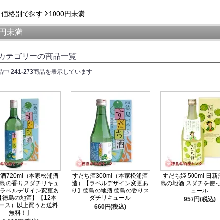
価格別で探す
1000円未満
0円未満
カテゴリーの商品一覧
品中
241-273
商品を表示しています
酒720ml（本家松浦酒
すだち酒300ml（本家松浦酒
すだち姫 500ml 日新
島の香りスダチリキュ
造）【ラベルデザイン変更あ
島の地酒 スダチを使
ラベルデザイン変更あ
り】徳島の地酒 徳島の香りス
ュール
【徳島の地酒】【12本
ダチリキュール
957円(税込)
ケース）以上買うと送料
660円(税込)
無料！】