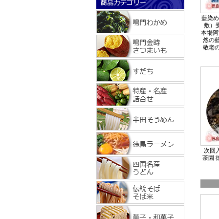
藍染め
敷）
本場阿
然の藍
敬老の
次回入
茶園 