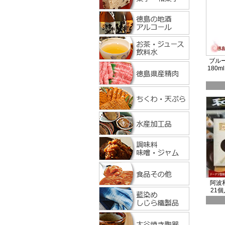
ブルー
180
阿波
21個