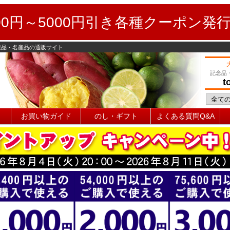
0円～5000円引き各種クーポン発
産品・名産品の通販サイト
記念品
t
お買い物ガイド
のし・ギフト
よくある質問Q&A