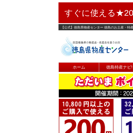
すぐに使える★20
【公式】徳島県物産センター 徳島のお土産・特
ホーム
徳島特産ナビ!