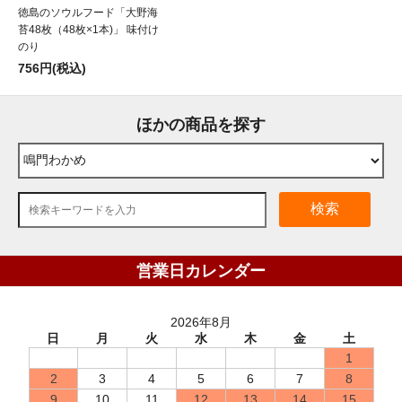
徳島のソウルフード「大野海
苔48枚（48枚×1本)」 味付け
のり
756円(税込)
ほかの商品を探す
検索
営業日カレンダー
2026年8月
日
月
火
水
木
金
土
1
2
3
4
5
6
7
8
9
10
11
12
13
14
15