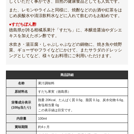
しくいただく事ができ、自然の健康食品としても人気です。
また、レモンやライムと同様に、焼酎などのお酒や紅茶をは
じめ炭酸水や清涼飲料水などに入れて飲むのもお勧めです。
●すだちぽん酢
徳島県が誇る柑橘系果汁「すだち」に、本醸造醤油やダシエ
キスを加えたポン酢です。
水炊き・湯豆腐・しゃぶしゃぶなどの鍋物に、焼き魚や焼野
菜、ギョーザやフライなどにかけて、またサラダのドレッシ
ングとしてなど、様々なお料理にご利用いただけます。
商品詳細
名称
果汁調味料
原材料名
すだち果実（徳島県）
熱量 20Kcal、たんぱく質 0.5g、脂質 0.1g、炭水化物 6.6g、
栄養成分表示
食塩相当量 0g
(100g当たり)
この表示値は目安です。
内容量
100ml
賞味期限
約4ヶ月