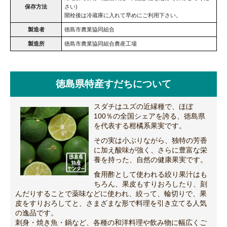
保存方法
さい)
開栓後は冷蔵庫に入れて早めにご利用下さい。
製造者
徳島市農業協同組合
製造所
徳島市農業協同組合農産工場
徳島県特産すだちについて
スダチはユズの近縁種で、ほぼ
100％の全国シェアを誇る、徳島県
を代表する柑橘系果実です。
その実は小ぶりながら、独特の芳香
に加え酸味が強く、さらに豊富な栄
養を持った、自然の健康果実です。
食用酢として使われる絞り果汁はも
ちろん、果皮もすりおろしたり、刻
んだりすることで薬味などに使われ、絞って、輪切りで、果
皮をすりおろしてと、さまざまな形で料理を引き立てる人気
の逸品です。
刺身・焼き魚・鍋など、各種の和洋料理や飲み物に幅広くご