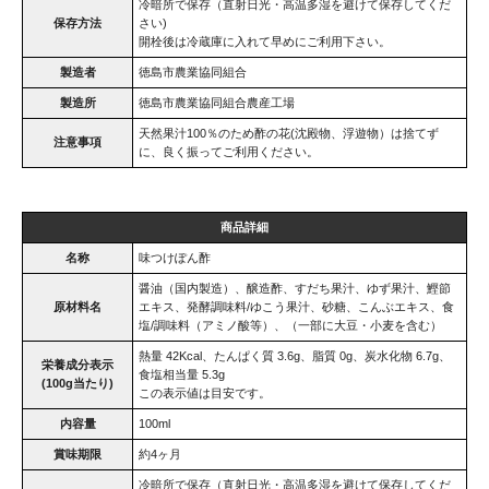
冷暗所で保存（直射日光・高温多湿を避けて保存してくだ
保存方法
さい)
開栓後は冷蔵庫に入れて早めにご利用下さい。
製造者
徳島市農業協同組合
製造所
徳島市農業協同組合農産工場
天然果汁100％のため酢の花(沈殿物、浮遊物）は捨てず
注意事項
に、良く振ってご利用ください。
商品詳細
名称
味つけぽん酢
醤油（国内製造）、醸造酢、すだち果汁、ゆず果汁、鰹節
原材料名
エキス、発酵調味料/ゆこう果汁、砂糖、こんぶエキス、食
塩/調味料（アミノ酸等）、（一部に大豆・小麦を含む）
熱量 42Kcal、たんぱく質 3.6g、脂質 0g、炭水化物 6.7g、
栄養成分表示
食塩相当量 5.3g
(100g当たり)
この表示値は目安です。
内容量
100ml
賞味期限
約4ヶ月
冷暗所で保存（直射日光・高温多湿を避けて保存してくだ