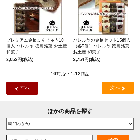
プレミアム金長まんじゅう10
ハレルヤの金長セット15個入
個入 ハレルヤ 徳島銘菓 お土産
（各5個）ハレルヤ 徳島銘菓
和菓子
お土産 和菓子
2,052円(税込)
2,754円(税込)
16
1
12
商品中
-
商品
次へ
前へ
ほかの商品を探す