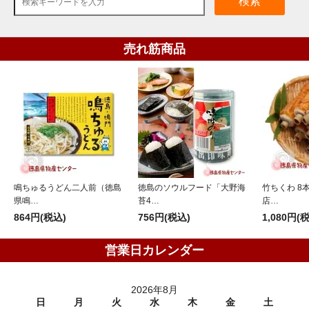
検索
売れ筋商品
鳴ちゅるうどん二人前（徳島
徳島のソウルフード「大野海
竹ちくわ 8
県鳴…
苔4…
店…
864円(税込)
756円(税込)
1,080円(
営業日カレンダー
2026年8月
日
月
火
水
木
金
土