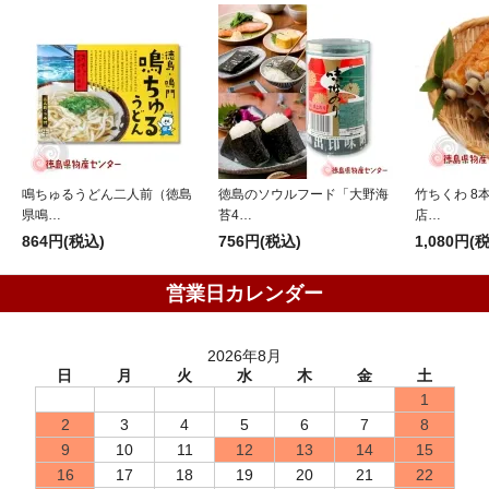
鳴ちゅるうどん二人前（徳島
徳島のソウルフード「大野海
竹ちくわ 8
県鳴…
苔4…
店…
864円(税込)
756円(税込)
1,080円(
営業日カレンダー
2026年8月
日
月
火
水
木
金
土
1
2
3
4
5
6
7
8
9
10
11
12
13
14
15
16
17
18
19
20
21
22