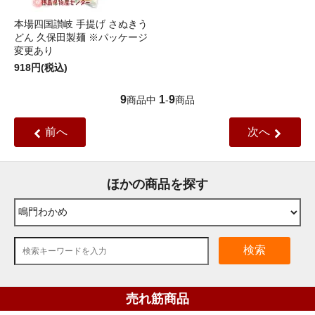
本場四国讃岐 手提げ さぬきう
どん 久保田製麺 ※パッケージ
変更あり
918円(税込)
9
1
9
商品中
-
商品
前へ
次へ
ほかの商品を探す
検索
売れ筋商品