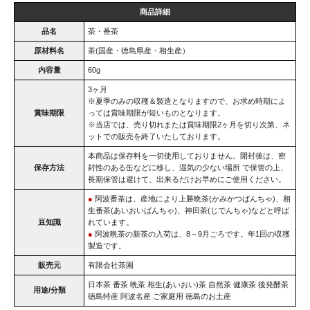
商品詳細
品名
茶・番茶
原材料名
茶(国産・徳島県産・相生産）
内容量
60g
3ヶ月
※夏季のみの収穫＆製造となりますので、お求め時期によ
賞味期限
っては賞味期限が短いものとなります。
※当店では、売り切れまたは賞味期限2ヶ月を切り次第、ネ
ットでの販売を終了いたしております。
本商品は保存料を一切使用しておりません。開封後は、密
保存方法
封性のある缶などに移し、湿気の少ない場所 で保管の上、
長期保管は避けて、出来るだけお早めにご使用ください。
●
阿波番茶は、産地により上勝晩茶(かみかつばんちゃ)、相
生番茶(あいおいばんちゃ)、神田茶(じでんちゃ)などと呼ば
豆知識
れています。
●
阿波晩茶の新茶の入荷は、8～9月ごろです。年1回の収穫
製造です。
販売元
有限会社茶園
日本茶 番茶 晩茶 相生(あいおい)茶 自然茶 健康茶 後発酵茶
用途/分類
徳島特産 阿波名産 ご家庭用 徳島のお土産