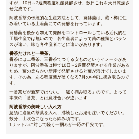
すが、10日～2週間程度乳酸発酵させ、数日これを天日乾燥さ
せ完成です。
阿波番茶の伝統的な生産方法として、発酵菌は、蔵・樽に住
み着いている土着菌にての発酵を行っています。
発酵菌を後から加えて発酵をコントロールしている近代的な
工場生産では無いので、各生産者によって菌の種類とバラン
スが違い、味も各生産者ごとに違いがあります。
番茶だけれど一番茶。
番茶には二番茶、三番茶でつくる安ものというイメージがあ
りますが、阿波番茶は樽で10日～2週間発酵させる作業がある
ため、葉の柔らかい新芽で発酵させると葉が溶けてしまいま
す。その為、ある程度葉が硬くなる7月の中頃に摘み取るので
す。
一番茶だが新芽ではない。「遅く摘み取る」のです。よって
本来の「番茶」とは意味合いが違います
阿波番茶の美味しい入れ方
急須に適量の茶葉を入れ、沸騰したお湯を注いでください。
数分、山吹色になったら飲み頃です。
1リットルに対して軽く一掴みが一応の目安です。