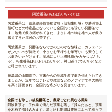
阿波番茶(あわばんちゃ)とは
阿波番茶は、徳島県那賀郡那賀町（旧相生町域）や勝浦郡上
勝町などの特産品となっている全国的にも珍しい発酵茶で
す。地元で飲み継がれてきた、まさに地の物を地の人が飲み
伝えてきた庶民のお茶です。
阿波番茶は、発酵茶ならではのほのかな酸味と、カフェイン
が少ないのが特徴で、小さなお子様やお年寄りにも安心して
お飲みいただけます。産地により上勝晩茶(かみかつばんち
ゃ)、相生番茶(あいおいばんちゃ)、神田茶(じでんちゃ)など
と呼ばれています。
徳島県の山間部で、古来からの地域生産で飲み伝えられてき
ましたが、近年ではテレビや雑誌などのメディアでその効能
を高く評価され、全国的な広がりを見せています。
全国でも珍しい後発酵茶と、農家ごとに異なる風味
阿波番茶は、手作業で摘んだ茶葉を蒸して揉んだあと、茶葉
を木桶で漬け込みます。漬け込む期間は農家によって様々で