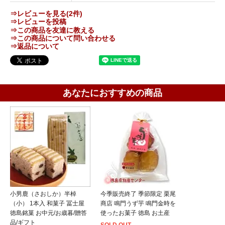
⇒レビューを見る(2件)
⇒レビューを投稿
⇒この商品を友達に教える
⇒この商品について問い合わせる
⇒返品について
あなたにおすすめの商品
小男鹿（さおしか）半棹
今季販売終了 季節限定 栗尾
（小） 1本入 和菓子 冨士屋
商店 鳴門うず芋 鳴門金時を
徳島銘菓 お中元/お歳暮/贈答
使ったお菓子 徳島 お土産
品/ギフト
SOLD OUT