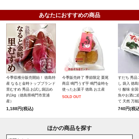
あなたにおすすめの商品
今季収穫分販売開始！ 徳島特
今季販売終了 季節限定 栗尾
すだち 秀品 
産 なると金時トップブランド
商店 鳴門うず芋 鳴門金時を
し 袋入 徳
里むすめ 秀品 お試し袋詰め
使ったお菓子 徳島 お土産
り 酸味 全国
約1kg（徳島県鳴門市里浦
魚やお酒に
SOLD OUT
産）
て 天然 万
1,188円(税込)
740円(税込
ほかの商品を探す