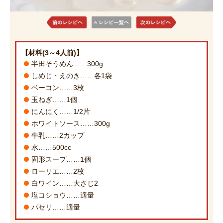
【材料(3～4人前)】
半田そうめん……300g
しめじ・えのき……各1袋
ベーコン……3枚
玉ねぎ……1個
にんにく……1/2片
ホワイトソース……300g
牛乳……2カップ
水……500cc
固形スープ……1個
ローリエ……2枚
白ワイン……大さじ2
塩コショウ……適量
パセリ……適量