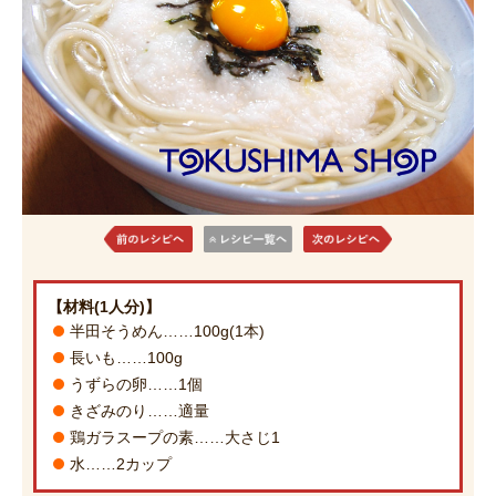
【材料(1人分)】
半田そうめん……100g(1本)
長いも……100g
うずらの卵……1個
きざみのり……適量
鶏ガラスープの素……大さじ1
水……2カップ