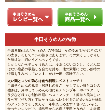
半田そうめんの特徴
半田素麺(はんだそうめん)の特徴は、その冷麦(ひやむぎ)ほど
の太さ、そしてコシの強さにあります。その太くしっかりし
た麺線は、細いうどんのようです。
しかしながら半田そうめんは、冷麦にないコシと、うどんに
はない絶品の喉越しを合わせ持ち、他の素麺にはない独特の
特徴を生み出しています。ぜひ一度ご賞味下さい。
太い麺とコシの強さは創作料理にベストマッチ！
半田そうめんの風味・喉越しの良さ、そして太い麺とコシの
強さは、冷やしそうめんの他にもチャンプルーやパスタ、サ
ラダなど様々な創作料理にベストマッチ！！簡単＆美味しい
食べ方（作り方）半田そうんめんレシピをご紹介♪あなた好み
のアレンジでそうめんが一年中楽しめます！食べたい時に、
食べたいレシピで。徳島県から名産「半田そうめん」を厳選