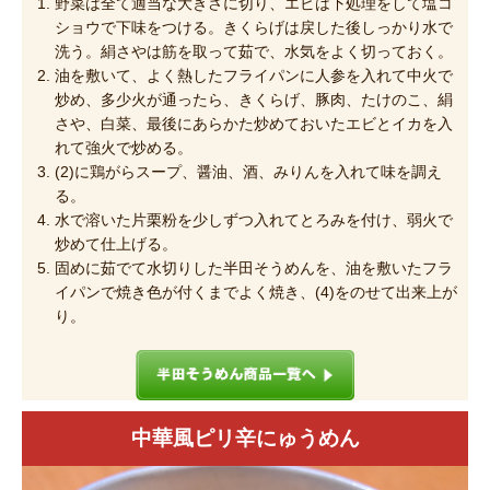
野菜は全て適当な大きさに切り、エビは下処理をして塩コ
ショウで下味をつける。きくらげは戻した後しっかり水で
洗う。絹さやは筋を取って茹で、水気をよく切っておく。
油を敷いて、よく熱したフライパンに人参を入れて中火で
炒め、多少火が通ったら、きくらげ、豚肉、たけのこ、絹
さや、白菜、最後にあらかた炒めておいたエビとイカを入
れて強火で炒める。
(2)に鶏がらスープ、醤油、酒、みりんを入れて味を調え
る。
水で溶いた片栗粉を少しずつ入れてとろみを付け、弱火で
炒めて仕上げる。
固めに茹でて水切りした半田そうめんを、油を敷いたフラ
イパンで焼き色が付くまでよく焼き、(4)をのせて出来上が
り。
中華風ピリ辛にゅうめん