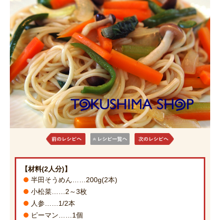
【材料(2人分)】
半田そうめん……200g(2本)
小松菜……2～3枚
人参……1/2本
ピーマン……1個