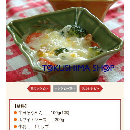
【材料】
半田そうめん……100g(1本)
ホワイトソース……200g
牛乳……1カップ