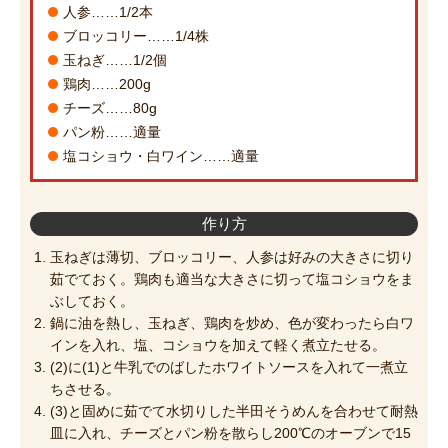
人参……1/2本
ブロッコリー……1/4株
玉ねぎ……1/2個
鶏肉……200g
チーズ……80g
パン粉……適量
塩コショウ・白ワイン……適量
作り方
玉ねぎは薄切、ブロッコリー、人参は好みの大きさに切り
茹でておく。鶏肉も適当な大きさに切って塩コショウをま
ぶしておく。
鍋に油を熱し、玉ねぎ、鶏肉を炒め、色が変わったら白ワ
インを入れ、塩、コショウを加えて軽く煮立たせる。
(2)に(1)と牛乳でのばしたホワイトソースを入れて一煮立
ちさせる。
(3)と固めに茹でて水切りした半田そうめんを合わせて耐熱
皿に入れ、チーズとパン粉を散らし200℃のオーブンで15