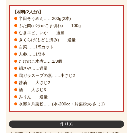
【材料(2人分)】
半田そうめん……200g(2本)
ぶた肉(バラorこま切れ)……100g
むきエビ、いか……適量
きくらげ(もどし済み)……適量
白菜……1/5カット
人参……1/3本
たけのこ水煮……1/3個
絹さや……適量
鶏ガラスープの素……小さじ2
醤油……大さじ2
酒……大さじ3
みりん……適量
水溶き片栗粉……(水-200cc・片栗粉大-さじ1)
作り方