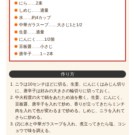
にら……2束
しめじ……適量
水……約4カップ
中華ガラスープ……大さじ1と1/2
生姜……適量
にんにく……1/2個
豆板醤……小さじ
唐辛子……1～2本
作り方
ニラは10センチほどに切る。生姜、にんにくはみじん切り
に、唐辛子は好みの大きさの輪切りに切っておく。
中火程度の火で鍋をあたため油を敷く。生姜、にんにく、
豆板醤、唐辛子を入れて炒め、香りが立ってきたらミンチ
肉を入れて色が変わるまで炒める。しめじ、ニラを入れて
さらに炒める。
(2)に水と中華ガラスープを入れ、煮立ってきたら塩、コシ
ョウで味を調える。