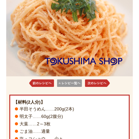
【材料(2人分)】
半田そうめん……200g(2本)
明太子……60g(2腹分)
大葉……2～3枚
ごま油……適量
塩・コショウ……少々