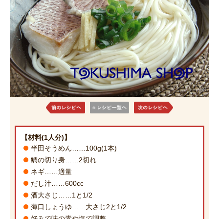
【材料(1人分)】
半田そうめん……100g(1本)
鯛の切り身……2切れ
ネギ……適量
だし汁……600cc
酒大さじ……1と1/2
薄口しょうゆ……大さじ2と1/2
好みで味の素や塩で調整