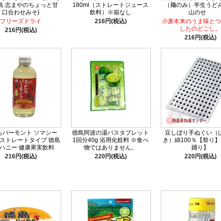
島 志まやのちょっと甘
180ml（ストレートジュース
（麺のみ）半生うどん
口合わせみそ)
飲料）※箱なし
山のせ
フリーズドライ
216円(税込)
小麦本来のうま味とつ
したのどごし。
216円(税込)
216円(税込)
ちバーモント ソマシー
徳島阿波の湯バスタブレット
豆しぼり手ぬぐい（
l ストレートタイプ 徳島
1回分40g 浴用化粧料 ※食べ
き）綿100％【祭り
ハニー 健康果実飲料
物ではありません。
踊り】
216円(税込)
220円(税込)
220円(税込)