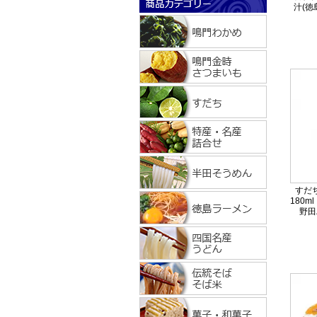
汁(徳
すだ
180m
野田