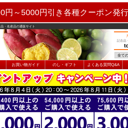
0円～5000円引き各種クーポン発
産品・名産品の通販サイト
記念品
t
お買い物ガイド
のし・ギフト
よくある質問Q&A