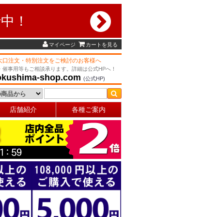
行中！
マイページ
カートを見る
大口注文・特別注文をご検討のお客様へ
・催事用等もご相談承ります。詳細は公式HPへ！
okushima-shop.com
(公式HP)
店舗紹介
各種ご案内