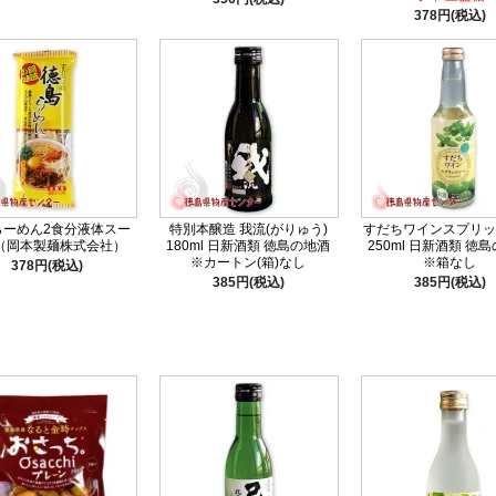
378円(税込)
らーめん2食分液体スー
特別本醸造 我流(がりゅう)
すだちワインスプリッ
（岡本製麺株式会社）
180ml 日新酒類 徳島の地酒
250ml 日新酒類 徳
※カートン(箱)なし
※箱なし
378円(税込)
385円(税込)
385円(税込)