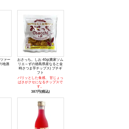
ツァー
おさっち。しお 40g(農家ソム
島の地酒
リエ～ずの徳島県産なると金
時さつま芋チップス) プチギ
フト
パリッとした食感、 甘じょっ
ぱさがクセになるチップスで
す。
387円(税込)