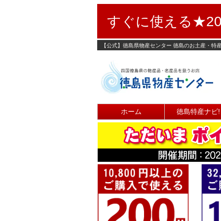
すぐに使える★20
【公式】徳島県物産センター 徳島のお土産・特
ホーム
徳島特産ナビ!