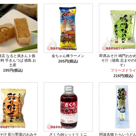
商店 なると渦きん１個
金ちゃん棒ラーメン
即席みそ汁 鳴門わか
時 芋きんつば 徳島 お
そ汁（徳島 志まやの
205円(税込)
土産
そ）
195円(税込)
フリーズドライ
216円(税込)
そ汁 彩り野菜のおみそ
ざくろdeシットリ ミニ
阿波名物 たらいうど