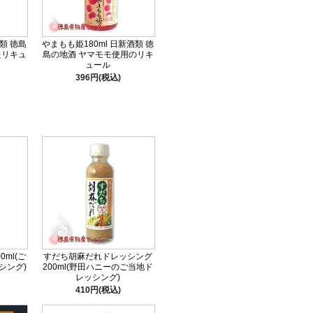
酒類 徳島
やまもも姫180ml 日新酒類 徳
たリキュ
島の地酒 ヤマモモ使用のリキ
ュール
396円(税込)
ml(ご
すだち胡麻だれドレッシング
シング)
200ml(野田ハニーのご当地ド
レッシング)
410円(税込)