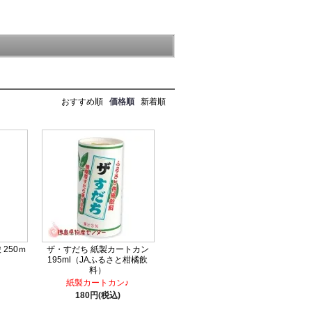
おすすめ順
価格順
新着順
250ｍ
ザ・すだち 紙製カートカン
195ml（JAふるさと柑橘飲
料）
紙製カートカン♪
180円(税込)