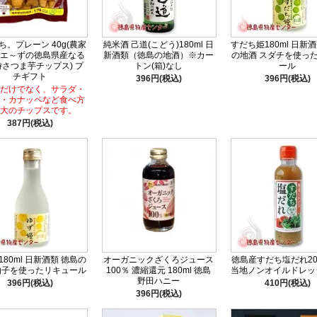
ち。プレーン 40g(農家
純米酒 己道(こどう)180ml 日
すだち姫180ml 日新
エ～ずの徳島県産なる
新酒類（徳島の地酒）※カー
の地酒 スダチを使っ
さつま芋チップス) プ
トン(箱)なし
ール
チギフト
396円(税込)
396円(税込)
だけでなく、サラダ・
・カナッペなど食べ方
大のチップスです。
387円(税込)
80ml 日新酒類 徳島の
オーガニックざくろジュース
徳島産すだち塩だれ200
柚子を使ったリキュール
100％ 濃縮還元 180ml 徳島
当地ノンオイルドレッ
野田ハニー
396円(税込)
410円(税込)
396円(税込)