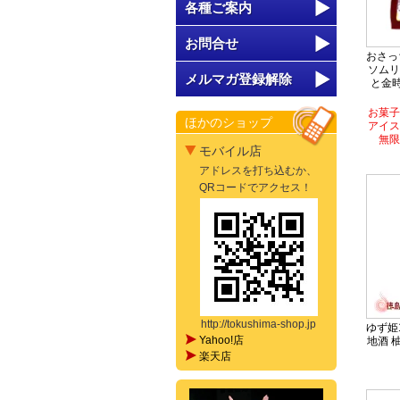
各種ご案内
お問合せ
おさっ
ソムリ
メルマガ登録解除
と金時
お菓子
ほかのショップ
アイス
無限
モバイル店
アドレスを打ち込むか、
QRコードでアクセス！
http://tokushima-shop.jp
ゆず姫1
Yahoo!店
地酒 
楽天店