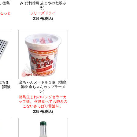
 徳島
みそ汁(徳島 志まやの七穀み
そ）
るっと
フリーズドライ
216円(税込)
はちま
金ちゃんヌードル１個（徳島
】【阿波
製粉 金ちゃんカップラーメ
ン）
徳島生まれのロングセラーカ
ップ麺。 何度食べても飽きの
こないさっぱり醤油味。
225円(税込)