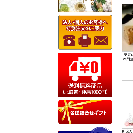
栗尾
鳴門金
即席み