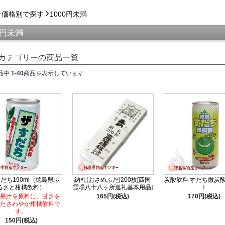
価格別で探す
1000円未満
0円未満
カテゴリーの商品一覧
品中
1-40
商品を表示しています
だち190ml（徳島県ふ
納札(おさめふだ)200枚[四国
炭酸飲料 すだち微炭酸 
るさと柑橘飲料）
霊場八十八ヶ所巡礼基本用品]
ｌ
果汁を原料に、甘さを
165円(税込)
170円(税込)
たさわやか柑橘飲料で
す。
150円(税込)