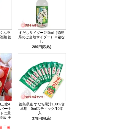
ちくんラ
すだちサイダー245ml（徳島
酒類 徳
県のご当地サイダー）※箱な
し
280円(税込)
三盆4
徳島県産 すだち果汁100%食
バー仕
卓用 5mlスティック/10本
トに最
入
高級 干
378円(税込)
級 干菓