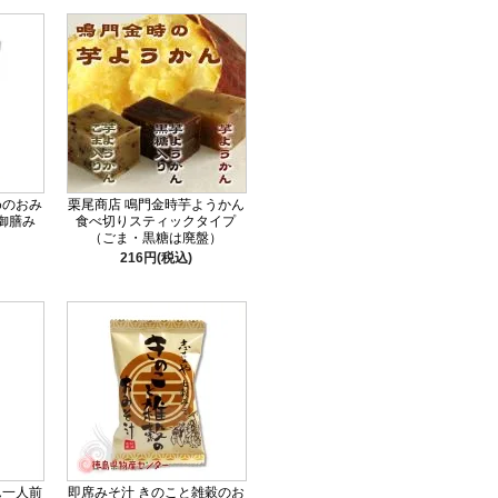
めのおみ
栗尾商店 鳴門金時芋ようかん
御膳み
食べ切りスティックタイプ
（ごま・黒糖は廃盤）
216円(税込)
ん一人前
即席みそ汁 きのこと雑穀のお