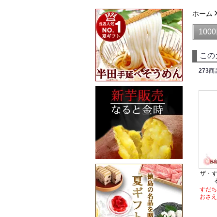
ホーム
100
この
273
商
ザ・す
すだち
おさえ