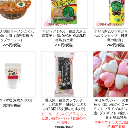
ん徳島ラーメンこくし
すだちグミ40g（徳島のお土
すだち酎200mlすだ
味 １個（徳島製粉 カ
産菓子） SUDACHI GUMMY
ベルワンカップ（日新
ップラーメン）
徳島 お土産
島の地酒 ）
225円(税込)
231円(税込)
242円(税込)
うず塩 深炊き 300g
一番人気！徳島のソウルフー
幸せを呼ぶハートの和
ド「大野海苔」 味付おにぎり
粒入《四つ葉のクロー
324円(税込)
小町 3切12枚(板のり4枚分)
立て》ブライダルギフ
適♪ プチギフト 内祝い
甘・辛・ピリの三拍子そろっ
菓子 徳島特産
た濃い目のパリパリ食感の味
付海苔。
プチギフトに人気♪高
子 和三盆糖
356円(税込)