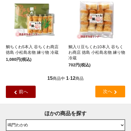
鯛ちくわ5本入 谷ちくわ商店
鯛入り豆ちくわ10本入 谷ちく
徳島 小松島名物 練り物 冷蔵
わ商店 徳島 小松島名物 練り物
冷蔵
1,080円(税込)
702円(税込)
15
1
12
商品中
-
商品
次へ
前へ
ほかの商品を探す