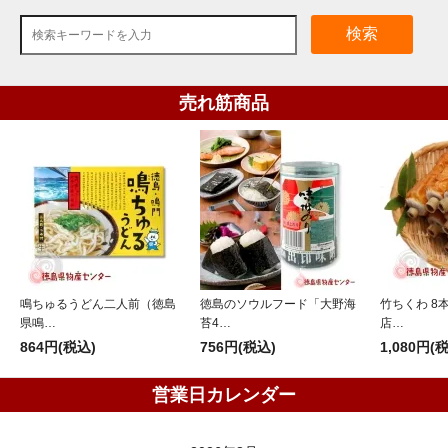
検索
売れ筋商品
鳴ちゅるうどん二人前（徳島
徳島のソウルフード「大野海
竹ちくわ 8
県鳴…
苔4…
店…
864円(税込)
756円(税込)
1,080円(
営業日カレンダー