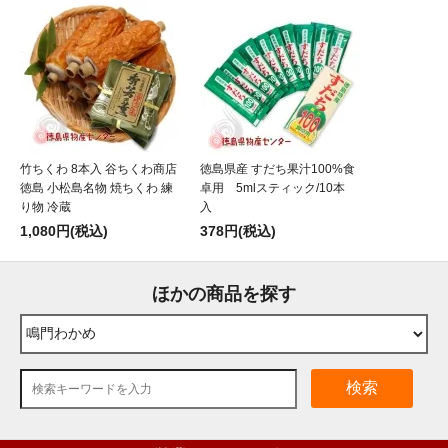
竹ちくわ 8本入 谷ちくわ商店
徳島県産 すだち果汁100%食
徳島 小松島名物 焼ちくわ 練
卓用 5mlスティック/10本
り物 冷蔵
入
1,080円(税込)
378円(税込)
ほかの商品を探す
検索