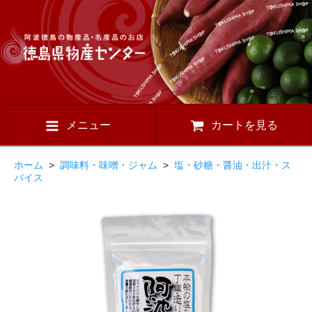
メニュー
カートを見る
ホーム
>
調味料・味噌・ジャム
>
塩・砂糖・醤油・出汁・ス
パイス