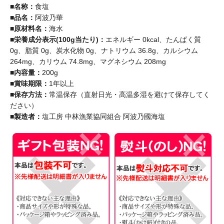
■名称：
食塩
■品名：
阿波乃華
■原材料名：
海水
■栄養成分表示(100g当たり)：
エネルギー 0kcal、たんぱく質
0g、脂質 0g、炭水化物 0g、ナトリウム 36.8g、カルシウム
264mg、カリウム 74.8mg、マグネシウム 208mg
■内容量：
200g
■賞味期限：
1年以上
■保存方法：
常温保存（直射日光・高温多湿を避けて保存してく
ださい）
■製造者：
塩工房 中林漁業協同組合 阿波乃國海塩