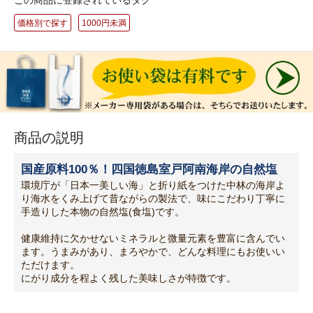
この商品に登録されているタグ
価格別で探す
1000円未満
商品の説明
国産原料100％！四国徳島室戸阿南海岸の自然塩
環境庁が「日本一美しい海」と折り紙をつけた中林の海岸よ
り海水をくみ上げて昔ながらの製法で、味にこだわり丁寧に
手造りした本物の自然塩(食塩)です。
健康維持に欠かせないミネラルと微量元素を豊富に含んでい
ます。うまみがあり、まろやかで、どんな料理にもお使いい
ただけます。
にがり成分を程よく残した美味しさが特徴です。