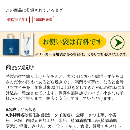
この商品に登録されているタグ
価格別で探す
1000円未満
商品の説明
特製の蜜で練り上げた芋あんと、大ぶりに切った鳴門うず芋をは
さんだ食べ応えのあるどら焼きです。鳴門うず芋は、なると金時
サツマイモを、創業以来80年以上継ぎ足してきた秘伝の蜜床に漬
け込み、乾燥させています。保存料無添加ですので、小さなお子
様からお年寄りまで、幅広く安心して食していただけます。
■名称
：どら焼き
■原材料名
砂糖(国内製造、タイ製造)、全卵、さつま芋、小麦
粉、米粉、白隠元豆加工品、水飴、植物油脂加工品(植物油脂、
寒天)、蜂蜜、みりん、カイワレエキス、食塩、酵母エキス/トレ