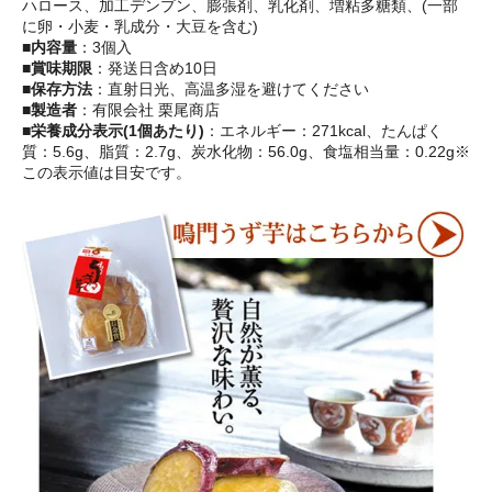
ハロース、加工デンプン、膨張剤、乳化剤、増粘多糖類、(一部
に卵・小麦・乳成分・大豆を含む)
■内容量
：3個入
■賞味期限
：発送日含め10日
■保存方法
：直射日光、高温多湿を避けてください
■製造者
：有限会社 栗尾商店
■栄養成分表示(1個あたり)
：エネルギー：271kcal、たんぱく
質：5.6g、脂質：2.7g、炭水化物：56.0g、食塩相当量：0.22g※
この表示値は目安です。