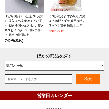
すだち 秀品 2Lまたは3L お試
今季販売終了 季節限定 栗尾
し 袋入 徳島県産 爽やかな香
商店 鳴門うず芋 鳴門金時を
り 酸味 全国シェアNo.１ 焼き
使ったお菓子 徳島 お土産
魚やお酒に絞って 薬味に擦っ
SOLD OUT
て 天然 万能調味料
740円(税込)
ほかの商品を探す
検索
営業日カレンダー