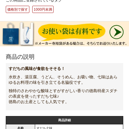
この商品に登録されているタグ
価格別で探す
1000円未満
商品の説明
すだちの風味が食欲をそそる！
水炊き、湯豆腐、うどん、そうめん、お吸い物、七味はあら
ゆるお料理の味を引き立てる名脇役です。
独特のさわやかな酸味とすがすがしい香りの徳島特産スダチ
の表皮を使ったすだち七味♪
徳島のお土産としても人気です。
商品詳細
名称
すだち七味