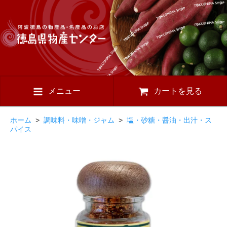
メニュー
カートを見る
ホーム
>
調味料・味噌・ジャム
>
塩・砂糖・醤油・出汁・ス
パイス