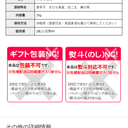
原材料名
唐辛子、すだち表皮、白ごま、麻の実
内容量
25g
保存方法
冷暗所（直射日光・高温多湿を避けて保存してください）
販売者
(株)八百秀AY
その他の詳細情報