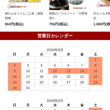
鳴ちゅるうどん二人前（徳島
徳島のソウルフード「大野海
竹ちくわ 8
県鳴…
苔4…
店…
864円(税込)
756円(税込)
1,080円(
営業日カレンダー
2026年8月
日
月
火
水
木
金
土
1
2
3
4
5
6
7
8
9
10
11
12
13
14
15
16
17
18
19
20
21
22
23
24
25
26
27
28
29
30
31
2026年9月
日
月
火
水
木
金
土