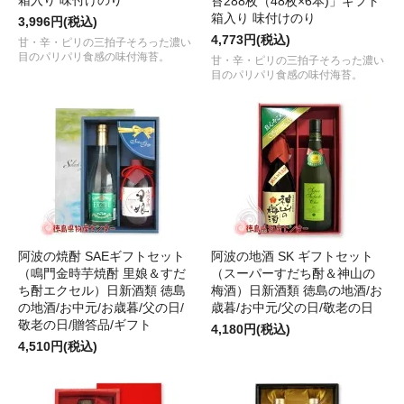
箱入り 味付けのり
苔288枚（48枚×6本)」ギフト
箱入り 味付けのり
3,996円(税込)
4,773円(税込)
甘・辛・ピリの三拍子そろった濃い
目のパリパリ食感の味付海苔。
甘・辛・ピリの三拍子そろった濃い
目のパリパリ食感の味付海苔。
阿波の焼酎 SAEギフトセット
阿波の地酒 SK ギフトセット
（鳴門金時芋焼酎 里娘＆すだ
（スーパーすだち酎＆神山の
ち酎エクセル）日新酒類 徳島
梅酒）日新酒類 徳島の地酒/お
の地酒/お中元/お歳暮/父の日/
歳暮/お中元/父の日/敬老の日
敬老の日/贈答品/ギフト
4,180円(税込)
4,510円(税込)