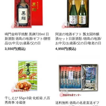
鳴門金時芋焼酎 黒麹720ml 日
阿波の地酒ギフト 瓢太閤吟醸
新酒類 徳島の地酒/ギフト/贈答
酒セット日新酒類 /徳島の地酒/
品/お中元/お歳暮/父の日
お中元/お歳暮/父の日/敬老の日
3,550円(税込)
4,950円(税込)
干しえび 55g×3袋 化粧箱 八百
秀商亊 冷蔵便
送料無料 徳島の名産直送ギフ