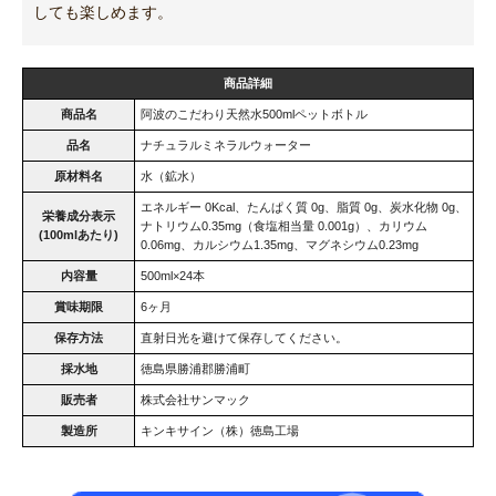
しても楽しめます。
商品詳細
商品名
阿波のこだわり天然水500mlペットボトル
品名
ナチュラルミネラルウォーター
原材料名
水（鉱水）
エネルギー 0Kcal、たんぱく質 0g、脂質 0g、炭水化物 0g、
栄養成分表示
ナトリウム0.35mg（食塩相当量 0.001g）、カリウム
(100mlあたり)
0.06mg、カルシウム1.35mg、マグネシウム0.23mg
内容量
500ml×24本
賞味期限
6ヶ月
保存方法
直射日光を避けて保存してください。
採水地
徳島県勝浦郡勝浦町
販売者
株式会社サンマック
製造所
キンキサイン（株）徳島工場