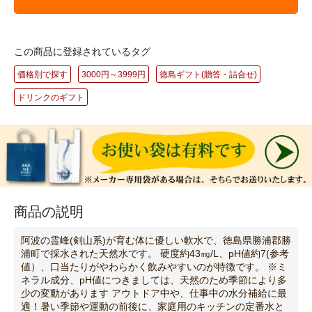
この商品に登録されているタグ
価格別で探す
3000円～3999円
徳島ギフト(贈答・詰合せ)
ドリンクのギフト
商品の説明
阿波の霊峰(剣山系)が育む体に優しい軟水で、徳島県勝浦郡勝
浦町で採水された天然水です。 硬度約43㎎/L、pH値約7(参考
値）、口当たりがやわらかく飲みやすいのが特徴です。 ※ミ
ネラル成分、pH値につきましては、天然のため季節により多
少の変動があります アウトドア中や、仕事中の水分補給に最
適！暑い季節や運動の前後に、家庭用のキッチンの定番水と