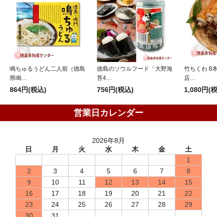
鳴ちゅるうどん二人前（徳島
徳島のソウルフード「大野海
竹ちくわ 8
県鳴…
苔4…
店…
864円(税込)
756円(税込)
1,080円(
営業日カレンダー
2026年8月
日
月
火
水
木
金
土
1
2
3
4
5
6
7
8
9
10
11
12
13
14
15
16
17
18
19
20
21
22
23
24
25
26
27
28
29
30
31