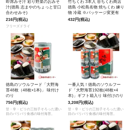
即席みそ汁 彩り野菜のおみそ
竹ちくわ 3本入 谷ちくわ商店
汁(徳島 志まやのちょっと甘口
徳島 小松島名物 焼ちくわ 練り
合わせみそ)
物 冷蔵 ※パッケージ変更有
216円(税込)
432円(税込)
フリーズドライ
徳島のソウルフード「大野海
一番人気！徳島のソウルフー
苔48枚（48枚×1本)」 味付け
ド「大野海苔192枚(48枚×4
のり
本)」ギフト箱入り 味付けのり
756円(税込)
3,208円(税込)
甘・辛・ピリの三拍子そろった濃い
甘・辛・ピリの三拍子そろった濃い
目のパリパリ食感の味付海苔。
目のパリパリ食感の味付海苔。