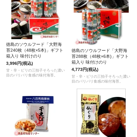
徳島のソウルフード「大野海
苔240枚（48枚×5本)」ギフト
徳島のソウルフード「大野海
箱入り 味付けのり
苔288枚（48枚×6本)」ギフト
箱入り 味付けのり
3,996円(税込)
4,773円(税込)
甘・辛・ピリの三拍子そろった濃い
目のパリパリ食感の味付海苔。
甘・辛・ピリの三拍子そろった濃い
目のパリパリ食感の味付海苔。