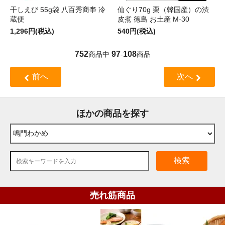
干しえび 55g袋 八百秀商亊 冷
仙ぐり70g 栗（韓国産）の渋
蔵便
皮煮 徳島 お土産 M-30
1,296円(税込)
540円(税込)
752
97
108
商品中
-
商品
前へ
次へ
ほかの商品を探す
検索
売れ筋商品