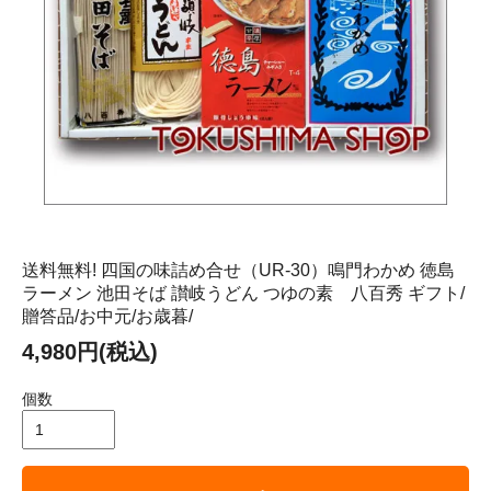
送料無料! 四国の味詰め合せ（UR-30）鳴門わかめ 徳島
ラーメン 池田そば 讃岐うどん つゆの素 八百秀 ギフト/
贈答品/お中元/お歳暮/
4,980円(税込)
個数