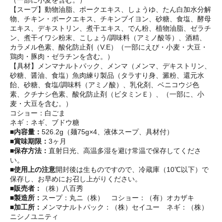
（一部に小麦を含む。）
【スープ】動物油脂、ポークエキス、しょうゆ、たん白加水分解
物、チキン・ポークエキス、チキンブイヨン、砂糖、食塩、酵母
エキス、デキストリン、煮干エキス、でん粉、植物油脂、ゼラチ
ン、煮干イワシ粉末、こしょう/調味料（アミノ酸等）、酒精、
カラメル色素、酸化防止剤（V.E）（一部にえび・小麦・大豆・
鶏肉・豚肉・ゼラチンを含む。）
【具材】メンマナルトパック、メンマ（メンマ、デキストリン、
砂糖、醤油、食塩）魚肉練り製品（タラすり身、澱粉、還元水
飴、砂糖、食塩/調味料（アミノ酸）、乳化剤、ベニコウジ色
素、クチナシ色素、酸化防止剤（ビタミンＥ）、（一部に、小
麦・大豆を含む。）
コショー：白ごま
ネギ：ネギ、ブドウ糖
■内容量：
526.2g（麺75g×4、液体スープ、具材付）
■賞味期限：
3ヶ月
■保存方法：
直射日光、高温多湿を避け常温で保存してくださ
い。
■使用上の注意
開封後は生ものですので、冷蔵庫（10℃以下）で
保存し、お早めにお召し上がりください。
■販売者：
（株）八百秀
■製造所：
スープ：丸ニ（株） コショー：（有）オカザキ
■加工所：
メンマナルトパック：（株）セイユー ネギ：（株）
ニシノユニティ