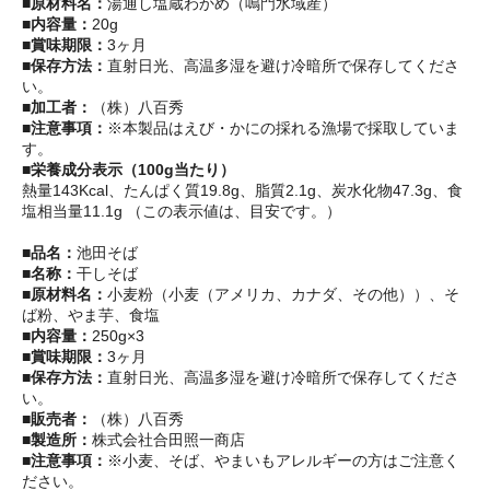
■原材料名：
湯通し塩蔵わかめ（鳴門水域産）
■内容量：
20g
■賞味期限：
3ヶ月
■保存方法：
直射日光、高温多湿を避け冷暗所で保存してくださ
い。
■加工者：
（株）八百秀
■注意事項：
※本製品はえび・かにの採れる漁場で採取していま
す。
■栄養成分表示（100g当たり）
熱量143Kcal、たんぱく質19.8g、脂質2.1g、炭水化物47.3g、食
塩相当量11.1g （この表示値は、目安です。）
■品名：
池田そば
■名称：
干しそば
■原材料名：
小麦粉（小麦（アメリカ、カナダ、その他））、そ
ば粉、やま芋、食塩
■内容量：
250g×3
■賞味期限：
3ヶ月
■保存方法：
直射日光、高温多湿を避け冷暗所で保存してくださ
い。
■販売者：
（株）八百秀
■製造所：
株式会社合田照一商店
■注意事項：
※小麦、そば、やまいもアレルギーの方はご注意く
ださい。