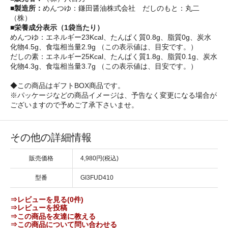
■製造所：
めんつゆ：鎌田醤油株式会社 だしのもと：丸二
（株）
■栄養成分表示（1袋当たり）
めんつゆ：エネルギー23Kcal、たんぱく質0.8g、脂質0g、炭水
化物4.5g、食塩相当量2.9g （この表示値は、目安です。）
だしの素：エネルギー25Kcal、たんぱく質1.8g、脂質0.1g、炭水
化物4.3g、食塩相当量3.7g （この表示値は、目安です。）
◆この商品はギフトBOX商品です。
※パッケージなどの商品イメージは、予告なく変更になる場合が
ございますので予めご了承下さいませ。
その他の詳細情報
販売価格
4,980円(税込)
型番
GI3FUD410
⇒レビューを見る(0件)
⇒レビューを投稿
⇒この商品を友達に教える
⇒この商品について問い合わせる