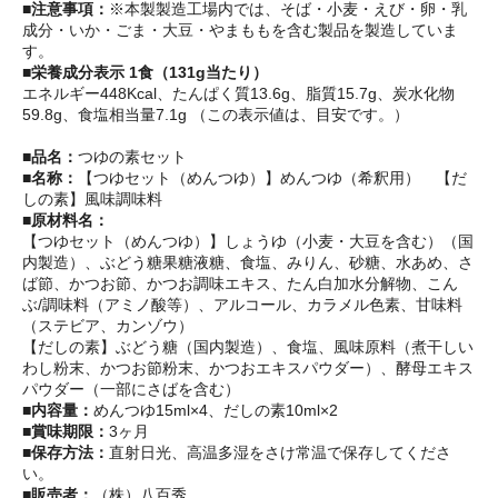
■注意事項：
※本製製造工場内では、そば・小麦・えび・卵・乳
成分・いか・ごま・大豆・やまももを含む製品を製造していま
す。
■栄養成分表示 1食（131g当たり）
エネルギー448Kcal、たんぱく質13.6g、脂質15.7g、炭水化物
59.8g、食塩相当量7.1g （この表示値は、目安です。）
■品名：
つゆの素セット
■名称：
【つゆセット（めんつゆ）】めんつゆ（希釈用） 【だ
しの素】風味調味料
■原材料名：
【つゆセット（めんつゆ）】しょうゆ（小麦・大豆を含む）（国
内製造）、ぶどう糖果糖液糖、食塩、みりん、砂糖、水あめ、さ
ば節、かつお節、かつお調味エキス、たん白加水分解物、こん
ぶ/調味料（アミノ酸等）、アルコール、カラメル色素、甘味料
（ステビア、カンゾウ）
【だしの素】ぶどう糖（国内製造）、食塩、風味原料（煮干しい
わし粉末、かつお節粉末、かつおエキスパウダー）、酵母エキス
パウダー（一部にさばを含む）
■内容量：
めんつゆ15ml×4、だしの素10ml×2
■賞味期限：
3ヶ月
■保存方法：
直射日光、高温多湿をさけ常温で保存してくださ
い。
■販売者：
（株）八百秀