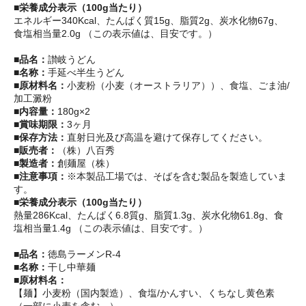
■栄養成分表示（100g当たり）
エネルギー340Kcal、たんぱく質15g、脂質2g、炭水化物67g、
食塩相当量2.0g （この表示値は、目安です。）
■品名：
讃岐うどん
■名称：
手延べ半生うどん
■原材料名：
小麦粉（小麦（オーストラリア））、食塩、ごま油/
加工澱粉
■内容量：
180g×2
■賞味期限：
3ヶ月
■保存方法：
直射日光及び高温を避けて保存してください。
■販売者：
（株）八百秀
■製造者：
創麺屋（株）
■注意事項：
※本製品工場では、そばを含む製品を製造していま
す。
■栄養成分表示（100g当たり）
熱量286Kcal、たんぱく6.8質g、脂質1.3g、炭水化物61.8g、食
塩相当量1.4g （この表示値は、目安です。）
■品名：
徳島ラーメンR-4
■名称：
干し中華麺
■原材料名：
【麺】小麦粉（国内製造）、食塩/かんすい、くちなし黄色素