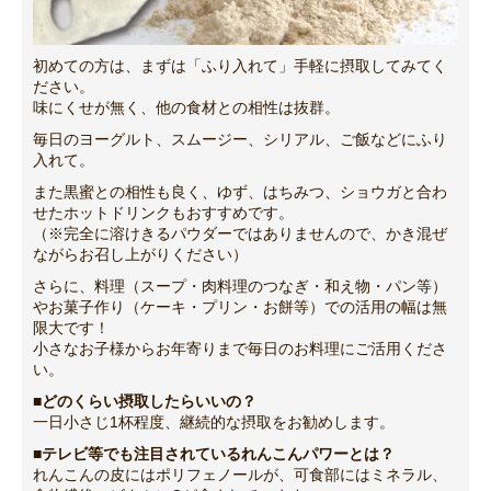
初めての方は、まずは「ふり入れて」手軽に摂取してみてく
ださい。
味にくせが無く、他の食材との相性は抜群。
毎日のヨーグルト、スムージー、シリアル、ご飯などにふり
入れて。
また黒蜜との相性も良く、ゆず、はちみつ、ショウガと合わ
せたホットドリンクもおすすめです。
（※完全に溶けきるパウダーではありませんので、かき混ぜ
ながらお召し上がりください）
さらに、料理（スープ・肉料理のつなぎ・和え物・パン等）
やお菓子作り（ケーキ・プリン・お餅等）での活用の幅は無
限大です！
小さなお子様からお年寄りまで毎日のお料理にご活用くださ
い。
■どのくらい摂取したらいいの？
一日小さじ1杯程度、継続的な摂取をお勧めします。
■テレビ等でも注目されているれんこんパワーとは？
れんこんの皮にはポリフェノールが、可食部にはミネラル、