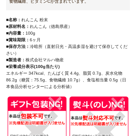
食物繊維、ビタミンCが含まれています。
■名称：
れんこん 粉末
■原材料名：
れんこん（徳島県産）
■内容量：
100g
■賞味期限：
6ヶ月
■保存方法：
冷暗所（直射日光・高温多湿を避けて保存してくだ
さい）
■製造者：
株式会社マルハ物産
■栄養成分表示(100g当たり)
エネルギー 347kcal、たんぱく質 4.4g、脂質 0.7g、炭水化物
86.2g（糖質：75.5g、食物繊維 10.7g）、食塩相当量 0.5g（日
本食品分析センターによる分析値）