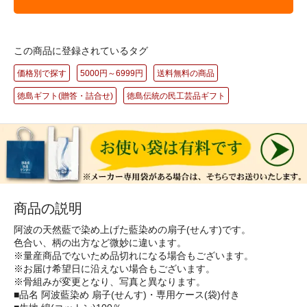
この商品に登録されているタグ
価格別で探す
5000円～6999円
送料無料の商品
徳島ギフト(贈答・詰合せ)
徳島伝統の民工芸品ギフト
商品の説明
阿波の天然藍で染め上げた藍染めの扇子(せんす)です。
色合い、柄の出方など微妙に違います。
※量産商品でないため品切れになる場合もございます。
※お届け希望日に沿えない場合もございます。
※骨組みが変更となり、写真と異なります。
■品名 阿波藍染め 扇子(せんす)・専用ケース(袋)付き