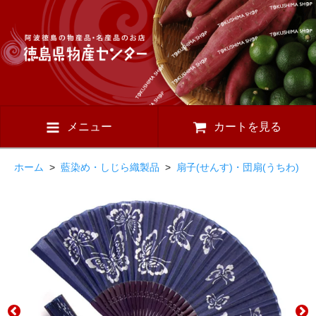
メニュー
カートを見る
ホーム
>
藍染め・しじら織製品
>
扇子(せんす)・団扇(うちわ)