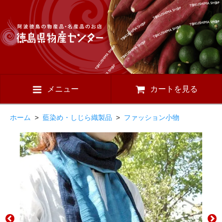
メニュー
カートを見る
ホーム
>
藍染め・しじら織製品
>
ファッション小物