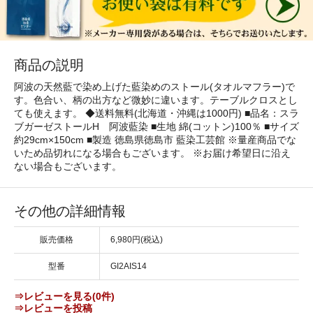
商品の説明
阿波の天然藍で染め上げた藍染めのストール(タオルマフラー)で
す。色合い、柄の出方など微妙に違います。テーブルクロスとし
ても使えます。 ◆送料無料(北海道・沖縄は1000円) ■品名：スラ
ブガーゼストールH 阿波藍染 ■生地 綿(コットン)100％ ■サイズ
約29cm×150cm ■製造 徳島県徳島市 藍染工芸館 ※量産商品でな
いため品切れになる場合もございます。 ※お届け希望日に沿え
ない場合もございます。
その他の詳細情報
販売価格
6,980円(税込)
型番
GI2AIS14
⇒レビューを見る(0件)
⇒レビューを投稿