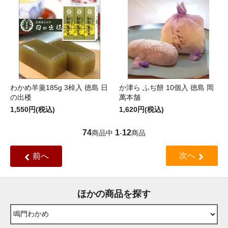
わかめ羊羹185g 3棹入 徳島 日
か津ら ふぢ餅 10個入 徳島 岡
の出楼
萬本舗
1,550円(税込)
1,620円(税込)
74
1
12
商品中
-
商品
次へ
前へ
ほかの商品を探す