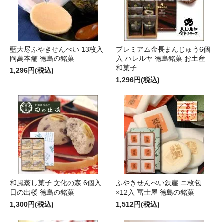
藍大尽ふやきせんべい 13枚入
プレミアム金長まんじゅう6個
岡萬本舗 徳島の銘菓
入 ハレルヤ 徳島銘菓 お土産
和菓子
1,296円(税込)
1,296円(税込)
和風蒸し菓子 文化の森 6個入
ふやきせんべい鉄崖 ニ枚包
日の出楼 徳島の銘菓
×12入 冨士屋 徳島の銘菓
1,300円(税込)
1,512円(税込)