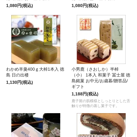
1,080円(税込)
1,080円(税込)
わかめ羊羹400ｇ大棹1本入 徳
小男鹿（さおしか）半棹
島 日の出楼
（小） 1本入 和菓子 冨士屋 徳
島銘菓 お中元/お歳暮/贈答品/
1,130円(税込)
ギフト
1,188円(税込)
鹿子斑の肌模様としっとりとした舌
触りが特徴の蒸し菓子です。