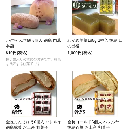
か津ら ふぢ餅 5個入 徳島 岡萬
わかめ羊羹185g 2棹入 徳島 日
本舗
の出楼
810円(税込)
1,000円(税込)
柚子餡入りの求肥のお餅です。徳島
を代表する餅菓子です。
金長まんじゅう6個入 ハレルヤ
金長ゴールド6個入 ハレルヤ
徳島銘菓 お土産 和菓子
徳島銘菓 お土産 和菓子