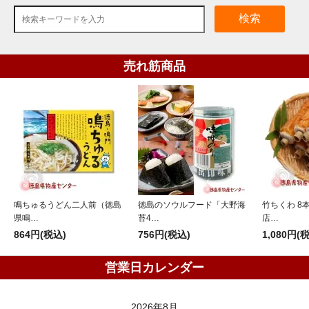
検索
売れ筋商品
鳴ちゅるうどん二人前（徳島
徳島のソウルフード「大野海
竹ちくわ 8
県鳴…
苔4…
店…
864円(税込)
756円(税込)
1,080円(
営業日カレンダー
2026年8月