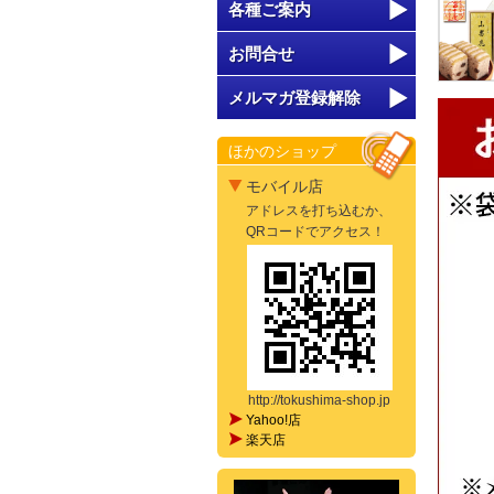
各種ご案内
お問合せ
メルマガ登録解除
ほかのショップ
モバイル店
アドレスを打ち込むか、
QRコードでアクセス！
http://tokushima-shop.jp
Yahoo!店
楽天店