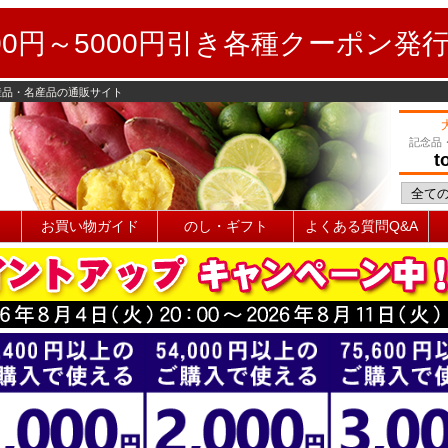
0円～5000円引き各種クーポン発
産品・名産品の通販サイト
記念品
t
お買い物ガイド
のし・ギフト
よくある質問Q&A