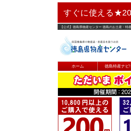
すぐに使える★20
【公式】徳島県物産センター 徳島のお土産・特
ホーム
徳島特産ナビ!