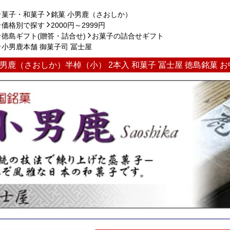
菓子・和菓子
銘菓 小男鹿（さおしか）
価格別で探す
2000円～2999円
徳島ギフト(贈答・詰合せ)
お菓子の詰合せギフト
小男鹿本舗 御菓子司 冨士屋
男鹿（さおしか）半棹（小） 2本入 和菓子 冨士屋 徳島銘菓 お