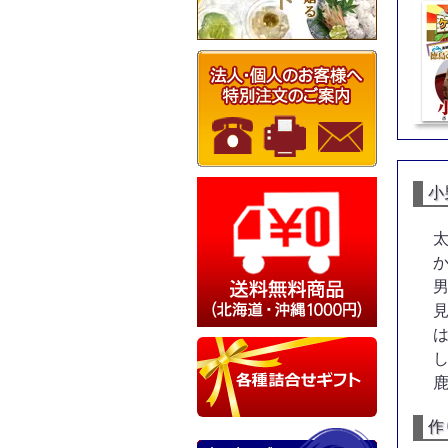
小
男
作