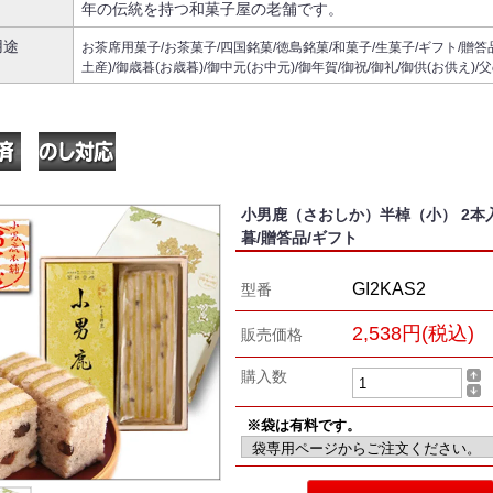
年の伝統を持つ和菓子屋の老舗です。
用途
お茶席用菓子/お茶菓子/四国銘菓/徳島銘菓/和菓子/生菓子/ギフト/贈答品
土産)/御歳暮(お歳暮)/御中元(お中元)/御年賀/御祝/御礼/御供(お供え)
小男鹿（さおしか）半棹（小） 2本入
暮/贈答品/ギフト
GI2KAS2
型番
2,538円(税込)
販売価格
購入数
※袋は有料です。