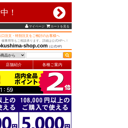
行中！
マイページ
カートを見る
大口注文・特別注文をご検討のお客様へ
・催事用等もご相談承ります。詳細は公式HPへ！
okushima-shop.com
(公式HP)
店舗紹介
各種ご案内