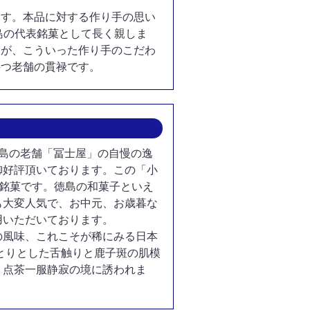
ます。本品に対する作り手の思い
島の代表銘菓として長く親しま
すが、こういった作り手のこだわ
持つ老舗の貫禄です。
徳島の老舗「冨士屋」の自慢の逸
御好評頂いております。この「小
る銘菓です。徳島の和菓子といえ
も大変人気で、お中元、お歳暮な
用いただいております。
の風味、これこそが稀にみる日本
とりとした舌触りと鹿子斑の肌模
。点茶一服静寂の境に誘われま