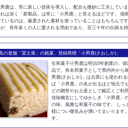
小男鹿は、常に新しい技術を導入し、配合も微妙に工夫してい
入れは深く「新製品」は常に「小男鹿」と答えるほどです。 徳
れているのは、厳選された素材を使っていることはもちろんで
りが、長年多くの人に愛される理由であり、百三十年の伝統を
島の老舗「冨士屋」の銘菓、登録商標「小男鹿(さおしか)」
生和菓子小男鹿は明治3年創業の、
品で、有名和菓子として県内外から
男鹿(さおしか)」は点茶にも使われ
ば「小男鹿」の名が出るほど地元で
どの贈答やお土産として幅広くご利
佳味幽玄にしてゆかしき「小男鹿」
の味、風雅な和菓子の味です。 しっ
様につい微笑みが湧いてまいります
す。