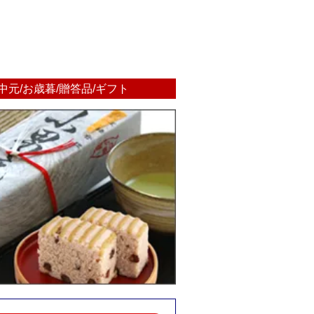
中元/お歳暮/贈答品/ギフト