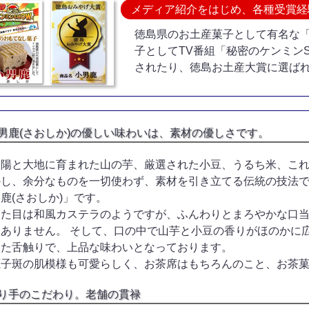
メディア紹介をはじめ、各種受賞経
徳島県のお土産菓子として有名な
子としてTV番組「秘密のケンミン
されたり、徳島お土産大賞に選ば
男鹿(さおしか)の優しい味わいは、素材の優しさです。
太陽と大地に育まれた山の芋、厳選された小豆、うるち米、こ
かし、余分なものを一切使わず、素材を引き立てる伝統の技法
鹿(さおしか)」です。
見た目は和風カステラのようですが、ふんわりとまろやかな口
はありません。 そして、口の中で山芋と小豆の香りがほのかに
した舌触りで、上品な味わいとなっております。
鹿子斑の肌模様も可愛らしく、お茶席はもちろんのこと、お茶
り手のこだわり。老舗の貫禄