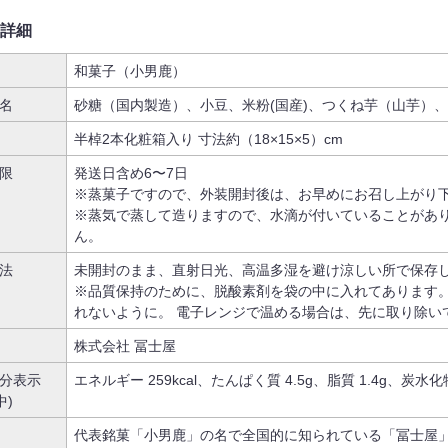
詳細
和菓子（小男鹿）
名
砂糖（国内製造）、小豆、米粉(国産)、つくね芋（山芋）、
半棹2本化粧箱入り 寸法約（18×15×5）cm
限
発送日含め6〜7日
※蒸菓子ですので、外装開封後は、お早めにお召し上がり
※蒸気で蒸して造りますので、水滴が付いていることがあ
ん。
法
未開封のまま、直射日光、高温多湿を避け涼しい所で保存
※品質保持のために、脱酸素剤を袋の中に入れてあります。
れないように。 電子レンジで温める場合は、先に取り除い
株式会社 冨士屋
分表示
エネルギー 259kcal、たんぱく質 4.5g、脂質 1.4g、炭水化物
中)
代表銘菓「小男鹿」の名で全国的に知られている「冨士屋