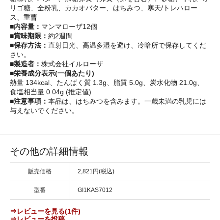
リゴ糖、全粉乳、カカオバター、はちみつ、寒天/トレハロー
ス、重曹
■内容量：
マンマローザ12個
■賞味期限：
約2週間
■保存方法：
直射日光、高温多湿を避け、冷暗所で保存してくだ
さい。
■製造者：
株式会社イルローザ
■栄養成分表示(一個あたり)
熱量 134kcal、たんぱく質 1.3g、脂質 5.0g、炭水化物 21.0g、
食塩相当量 0.04g (推定値)
■注意事項：
本品は、はちみつを含みます。一歳未満の乳児には
与えないでください。
その他の詳細情報
販売価格
2,821円(税込)
型番
GI1KAS7012
⇒レビューを見る(1件)
⇒レビューを投稿