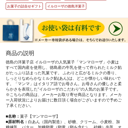
お菓子の詰合せギフト
イルローザの徳島洋菓子
商品の説明
徳島の洋菓子店 イルローザの人気菓子「マンマローザ」小麦は
すべて国内産を使用し、徳島産の牛乳を使って作られたミルク餡
がたっぷり詰まった乳菓です。 ふわりと広がるミルクの香り、
しっとりなめらかなミルク餡(あん)は、どこか懐かしい味わいで
す。「マンマ」はイタリア語でお母さん。お母さんの優しさと柔
らかさを表現した"イルローザのこだわり"の人気のお菓子です。
※こちらの商品は、メーカーお取り寄せ商品となります。メーカ
ー入荷状況によりお届けに数日頂く場合がございますので予めご
了承ください。
■名称：
菓子【マンマローザ】
■原材料名：
白あん（国内製造）、砂糖、クリーム、小麦粉、加
糖練乳、バター、加糖卵黄（卵黄（卵を含む）、砂糖）牛乳、オ