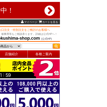
行中！
マイページ
カートを見る
大口注文・特別注文をご検討のお客様へ
・催事用等もご相談承ります。詳細は公式HPへ！
okushima-shop.com
(公式HP)
店舗紹介
各種ご案内