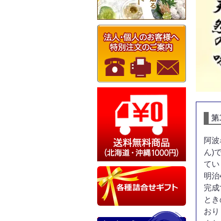
第
阿波
ん)
てい
明治
完成
とき
おり