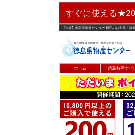
すぐに使える★20
【公式】徳島県物産センター 徳島のお土産・特
ホーム
徳島特産ナビ!