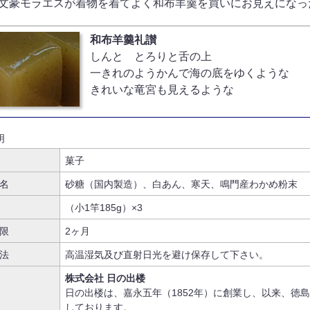
文豪モラエスが着物を着てよく和布羊羹を買いにお見えになっ
和布羊羹礼讃
しんと とろりと舌の上
一きれのようかんで海の底をゆくような
きれいな竜宮も見えるような
明
菓子
名
砂糖（国内製造）、白あん、寒天、鳴門産わかめ粉末
（小1竿185g）×3
限
2ヶ月
法
高温湿気及び直射日光を避け保存して下さい。
株式会社 日の出楼
日の出楼は、嘉永五年（1852年）に創業し、以来、徳
しております。