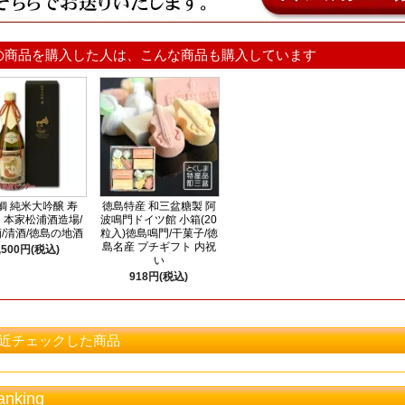
の商品を購入した人は、こんな商品も購入しています
鯛 純米大吟醸 寿
徳島特産 和三盆糖製 阿
ml 本家松浦酒造場/
波鳴門ドイツ館 小箱(20
/清酒/徳島の地酒
粒入)徳島鳴門/干菓子/徳
島名産 プチギフト 内祝
,500円(税込)
い
918円(税込)
近チェックした商品
anking