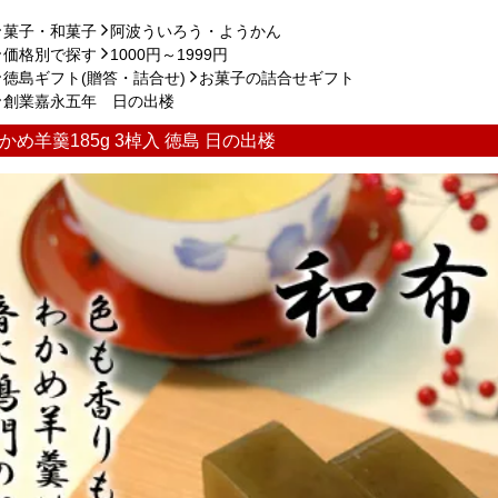
菓子・和菓子
阿波ういろう・ようかん
価格別で探す
1000円～1999円
徳島ギフト(贈答・詰合せ)
お菓子の詰合せギフト
創業嘉永五年 日の出楼
かめ羊羹185g 3棹入 徳島 日の出楼