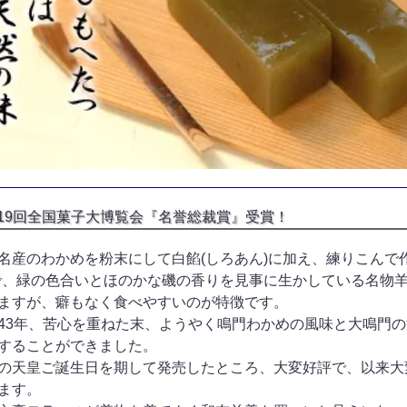
19回全国菓子大博覧会『名誉総裁賞』受賞！
名産のわかめを粉末にして白餡(しろあん)に加え、練りこんで
で、緑の色合いとほのかな磯の香りを見事に生かしている名物羊
ますが、癖もなく食べやすいのが特徴です。
43年、苦心を重ねた末、ようやく鳴門わかめの風味と大鳴門
することができました。
の天皇ご誕生日を期して発売したところ、大変好評で、以来大
ます。