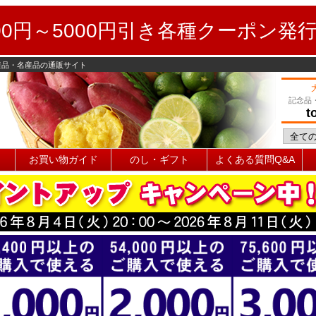
0円～5000円引き各種クーポン発
産品・名産品の通販サイト
記念品
t
お買い物ガイド
のし・ギフト
よくある質問Q&A