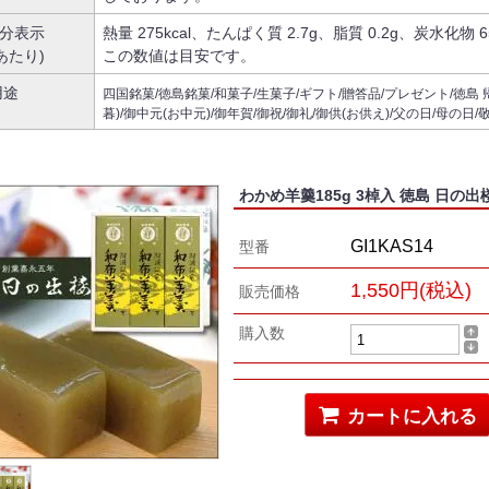
分表示
熱量 275kcal、たんぱく質 2.7g、脂質 0.2g、炭水化物 
gあたり)
この数値は目安です。
用途
四国銘菓/徳島銘菓/和菓子/生菓子/ギフト/贈答品/プレゼント/徳島 
暮)/御中元(お中元)/御年賀/御祝/御礼/御供(お供え)/父の日/母の日
わかめ羊羹185g 3棹入 徳島 日の出
GI1KAS14
型番
1,550円(税込)
販売価格
購入数
カートに入れる