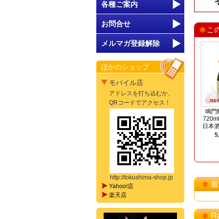
各種ご案内
お問合せ
こ
メルマガ登録解除
ほかのショップ
モバイル店
アドレスを打ち込むか、
QRコードでアクセス！
鳴門
720
日本酒
5
http://tokushima-shop.jp
最
Yahoo!店
楽天店
R