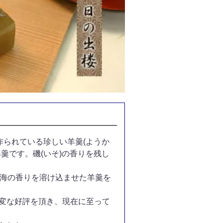
作られている珍しい羊羹(ようか
羹です。磯(いそ)の香りを残し
の海の香りを溶け込ませた羊羹を
変な好評を頂き、現在に至って