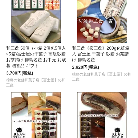
和三盆 50個（小箱 2個包5個入
和三盆《霰三盆》200g化粧箱
×5箱)冨士屋の干菓子 高級砂糖
入 冨士屋 干菓子 砂糖 お茶請
お茶請け 徳島名産 お中元 お歳
け 徳島名産
暮 贈答品 ギフト
2,620円(税込)
3,700円(税込)
徳島の老舗和菓子店【冨士屋】の和
三盆
徳島の老舗和菓子店【冨士屋】の和
三盆