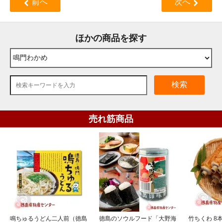
前へ
次へ
ほかの商品を探す
検索
売れ筋商品
鳴ちゅるうどん二人前（徳島
徳島のソウルフード「大野海
竹ちくわ 8