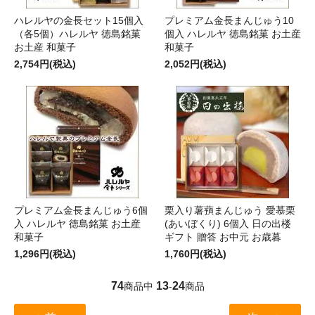
ハレルヤの金長セット15個入
プレミアム金長まんじゅう10
（各5個）ハレルヤ 徳島銘菓
個入 ハレルヤ 徳島銘菓 お土産
お土産 和菓子
和菓子
2,754円(税込)
2,052円(税込)
プレミアム金長まんじゅう6個
栗入り薯蕷まんじゅう 愛慕栗
入 ハレルヤ 徳島銘菓 お土産
(あいぼくり) 6個入 日の出楼
和菓子
ギフト 贈答 お中元 お歳暮
1,296円(税込)
1,760円(税込)
74
13
24
商品中
-
商品