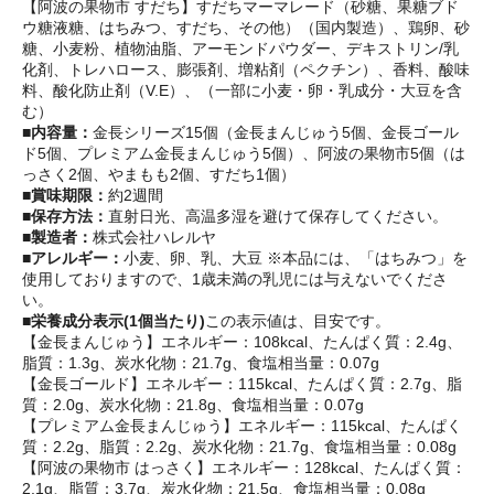
【阿波の果物市 すだち】すだちマーマレード（砂糖、果糖ブド
ウ糖液糖、はちみつ、すだち、その他）（国内製造）、鶏卵、砂
糖、小麦粉、植物油脂、アーモンドパウダー、デキストリン/乳
化剤、トレハロース、膨張剤、増粘剤（ペクチン）、香料、酸味
料、酸化防止剤（V.E）、（一部に小麦・卵・乳成分・大豆を含
む）
■内容量：
金長シリーズ15個（金長まんじゅう5個、金長ゴール
ド5個、プレミアム金長まんじゅう5個）、阿波の果物市5個（は
っさく2個、やまもも2個、すだち1個）
■賞味期限：
約2週間
■保存方法：
直射日光、高温多湿を避けて保存してください。
■製造者：
株式会社ハレルヤ
■アレルギー：
小麦、卵、乳、大豆 ※本品には、「はちみつ」を
使用しておりますので、1歳未満の乳児には与えないでくださ
い。
■栄養成分表示(1個当たり)
この表示値は、目安です。
【金長まんじゅう】エネルギー：108kcal、たんぱく質：2.4g、
脂質：1.3g、炭水化物：21.7g、食塩相当量：0.07g
【金長ゴールド】エネルギー：115kcal、たんぱく質：2.7g、脂
質：2.0g、炭水化物：21.8g、食塩相当量：0.07g
【プレミアム金長まんじゅう】エネルギー：115kcal、たんぱく
質：2.2g、脂質：2.2g、炭水化物：21.7g、食塩相当量：0.08g
【阿波の果物市 はっさく】エネルギー：128kcal、たんぱく質：
2.1g、脂質：3.7g、炭水化物：21.5g、食塩相当量：0.08g