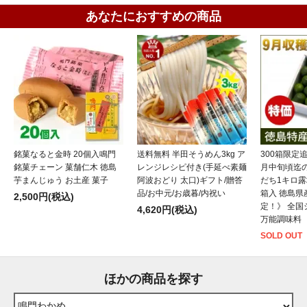
あなたにおすすめの商品
銘菓なると金時 20個入鳴門
送料無料 半田そうめん3kg ア
300箱限定
銘菓チェーン 菓舗仁木 徳島
レンジレシピ付き(手延べ素麺
月中旬頃迄
芋まんじゅう お土産 菓子
阿波おどり 太口)ギフト/贈答
だち1キロ露地
品/お中元/お歳暮/内祝い
箱入 徳島県
2,500円(税込)
定！》 全国
4,620円(税込)
万能調味料
SOLD OUT
ほかの商品を探す