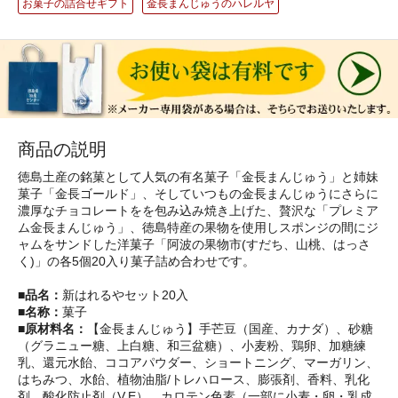
お菓子の詰合せギフト
金長まんじゅうのハレルヤ
商品の説明
徳島土産の銘菓として人気の有名菓子「金長まんじゅう」と姉妹
菓子「金長ゴールド」、そしていつもの金長まんじゅうにさらに
濃厚なチョコレートをを包み込み焼き上げた、贅沢な「プレミア
ム金長まんじゅう」、徳島特産の果物を使用しスポンジの間にジ
ャムをサンドした洋菓子「阿波の果物市(すだち、山桃、はっさ
く)」の各5個20入り菓子詰め合わせです。
■品名：
新はれるやセット20入
■名称：
菓子
■原材料名：
【金長まんじゅう】手芒豆（国産、カナダ）、砂糖
（グラニュー糖、上白糖、和三盆糖）、小麦粉、鶏卵、加糖練
乳、還元水飴、ココアパウダー、ショートニング、マーガリン、
はちみつ、水飴、植物油脂/トレハロース、膨張剤、香料、乳化
剤、酸化防止剤（V.E）、カロテン色素（一部に小麦・卵・乳成