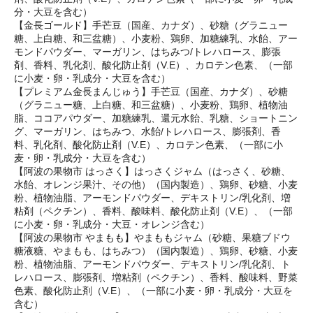
分・大豆を含む）
【金長ゴールド】手芒豆（国産、カナダ）、砂糖（グラニュー
糖、上白糖、和三盆糖）、小麦粉、鶏卵、加糖練乳、水飴、アー
モンドパウダー、マーガリン、はちみつ/トレハロース、膨張
剤、香料、乳化剤、酸化防止剤（V.E）、カロテン色素、（一部
に小麦・卵・乳成分・大豆を含む）
【プレミアム金長まんじゅう】手芒豆（国産、カナダ）、砂糖
（グラニュー糖、上白糖、和三盆糖）、小麦粉、鶏卵、植物油
脂、ココアパウダー、加糖練乳、還元水飴、乳糖、ショートニン
グ、マーガリン、はちみつ、水飴/トレハロース、膨張剤、香
料、乳化剤、酸化防止剤（V.E）、カロテン色素、（一部に小
麦・卵・乳成分・大豆を含む）
【阿波の果物市 はっさく】はっさくジャム（はっさく、砂糖、
水飴、オレンジ果汁、その他）（国内製造）、鶏卵、砂糖、小麦
粉、植物油脂、アーモンドパウダー、デキストリン/乳化剤、増
粘剤（ペクチン）、香料、酸味料、酸化防止剤（V.E）、（一部
に小麦・卵・乳成分・大豆・オレンジ含む）
【阿波の果物市 やまもも】やまももジャム（砂糖、果糖ブドウ
糖液糖、やまもも、はちみつ）（国内製造）、鶏卵、砂糖、小麦
粉、植物油脂、アーモンドパウダー、デキストリン/乳化剤、ト
レハロース、膨張剤、増粘剤（ペクチン）、香料、酸味料、野菜
色素、酸化防止剤（V.E）、（一部に小麦・卵・乳成分・大豆を
含む）