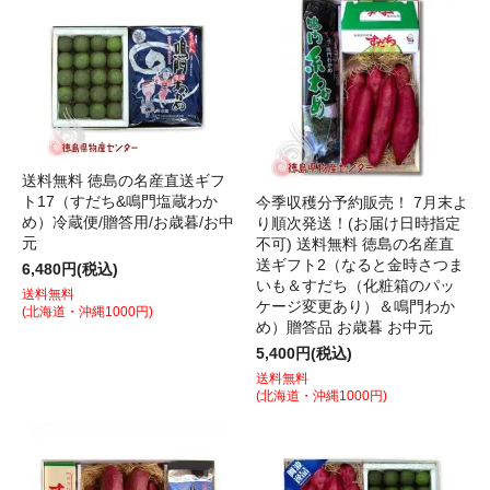
送料無料 徳島の名産直送ギフ
ト17（すだち&鳴門塩蔵わか
今季収穫分予約販売！ 7月末よ
め）冷蔵便/贈答用/お歳暮/お中
り順次発送！(お届け日時指定
元
不可) 送料無料 徳島の名産直
送ギフト2（なると金時さつま
6,480円(税込)
いも＆すだち（化粧箱のパッ
送料無料
ケージ変更あり）＆鳴門わか
(北海道・沖縄1000円)
め）贈答品 お歳暮 お中元
5,400円(税込)
送料無料
(北海道・沖縄1000円)