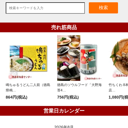
検索
売れ筋商品
鳴ちゅるうどん二人前（徳島
徳島のソウルフード「大野海
竹ちくわ 8
県鳴…
苔4…
店…
864円(税込)
756円(税込)
1,080円(
営業日カレンダー
2026年8月