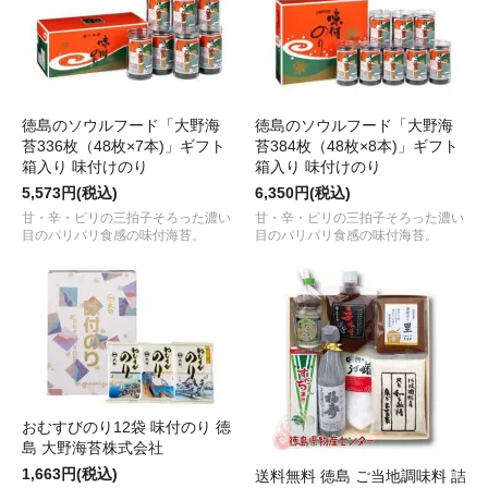
徳島のソウルフード「大野海
徳島のソウルフード「大野海
苔336枚（48枚×7本)」ギフト
苔384枚（48枚×8本)」ギフト
箱入り 味付けのり
箱入り 味付けのり
5,573円(税込)
6,350円(税込)
甘・辛・ピリの三拍子そろった濃い
甘・辛・ピリの三拍子そろった濃い
目のパリパリ食感の味付海苔。
目のパリパリ食感の味付海苔。
おむすびのり12袋 味付のり 徳
島 大野海苔株式会社
1,663円(税込)
送料無料 徳島 ご当地調味料 詰