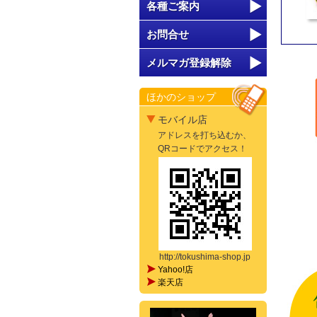
各種ご案内
お問合せ
メルマガ登録解除
ほかのショップ
モバイル店
アドレスを打ち込むか、
QRコードでアクセス！
http://tokushima-shop.jp
Yahoo!店
楽天店