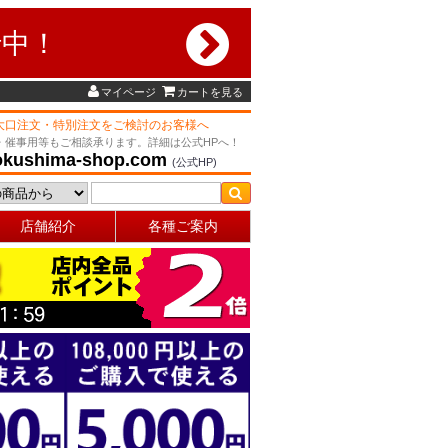
行中！
マイページ
カートを見る
大口注文・特別注文をご検討のお客様へ
・催事用等もご相談承ります。詳細は公式HPへ！
okushima-shop.com
(公式HP)
店舗紹介
各種ご案内