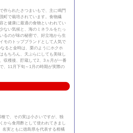
で作られたさつまいもで、主に鳴門
茂町で栽培されています。食物繊
容と健康に最適の食物といわれてい
少ない気候と、海のミネラルをたっ
いるのが味の秘密で、好立地から生
イモのトップブランドとして人気で
のなると金時は、栗のようにホクホ
はもちろん、天ぷらにしても美味し
、収穫後、貯蔵して2、3ヵ月が一番
で、11月下旬～1月の時期が実際の
近縁種で、その実は小さいですが、独
くから食用酢として使われてきまし
で、名実ともに徳島県を代表する柑橘