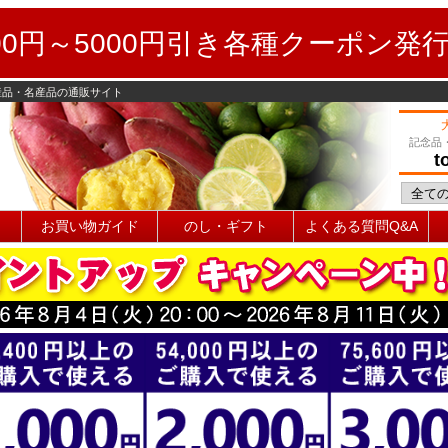
0円～5000円引き各種クーポン発
産品・名産品の通販サイト
記念品
t
お買い物ガイド
のし・ギフト
よくある質問Q&A