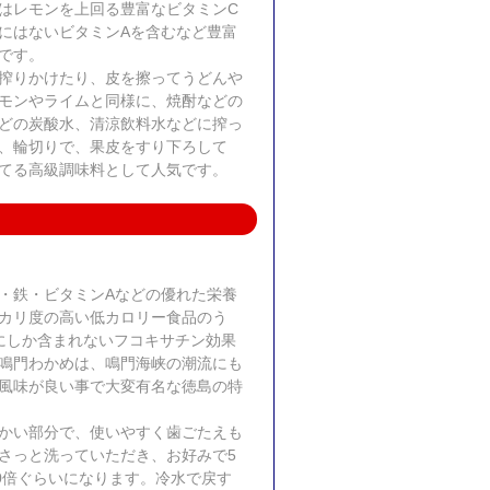
チはレモンを上回る豊富なビタミンC
にはないビタミンAを含むなど豊富
です。
搾りかけたり、皮を擦ってうどんや
モンやライムと同様に、焼酎などの
どの炭酸水、清涼飲料水などに搾っ
、輪切りで、果皮をすり下ろして
てる高級調味料として人気です。
・鉄・ビタミンAなどの優れた栄養
カリ度の高い低カロリー食品のう
にしか含まれないフコキサチン効果
鳴門わかめは、鳴門海峡の潮流にも
風味が良い事で大変有名な徳島の特
かい部分で、使いやすく歯ごたえも
さっと洗っていただき、お好みで5
10倍ぐらいになります。冷水で戻す