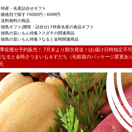
特産・名産詰合せギフト
価格別で探す
5000円～6999円
送料無料の商品
徳島ギフト(贈答・詰合せ)
特産名産の食品ギフト
徳島の旨いもん特集
スダチの関連商品
徳島の旨いもん特集
なると金時関連商品
季収穫分予約販売！ 7月末より順次発送！(お届け日時指定不可
（なると金時さつまいも＆すだち（化粧箱のパッケージ変更あり
元