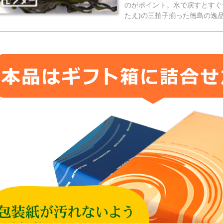
のがポイント。水で戻すとすぐ
たえ)の三拍子揃った徳島の逸