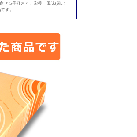
食せる手軽さと、栄養、風味(歯ご
品です。