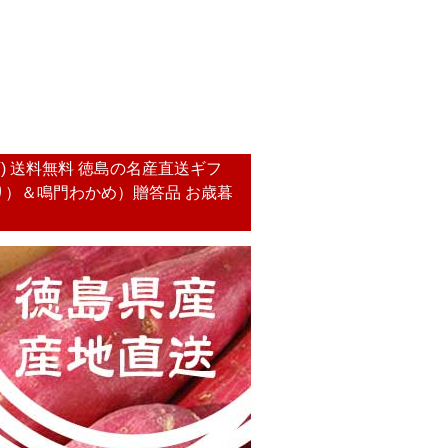
) 送料無料 徳島の名産直送ギフ
）＆鳴門わかめ）贈答品 お歳暮