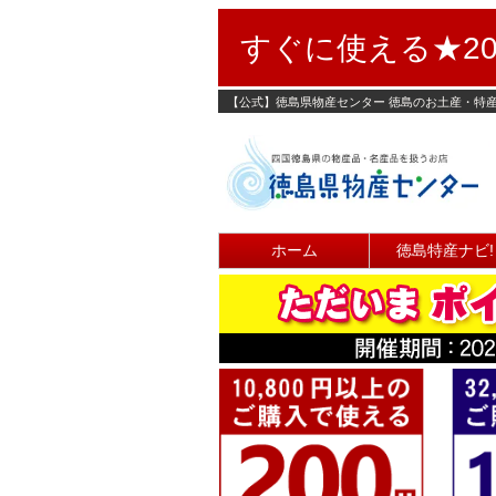
すぐに使える★20
【公式】徳島県物産センター 徳島のお土産・特
ホーム
徳島特産ナビ!