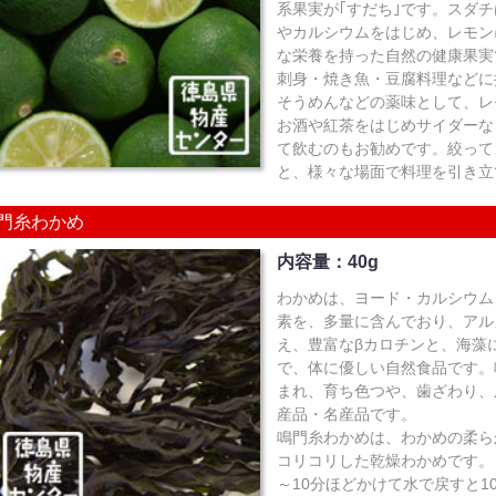
系果実が｢すだち｣です。スダ
やカルシウムをはじめ、レモン
な栄養を持った自然の健康果実
刺身・焼き魚・豆腐料理などに
そうめんなどの薬味として、レ
お酒や紅茶をはじめサイダーな
て飲むのもお勧めです。絞って
と、様々な場面で料理を引き立
門糸わかめ
内容量：40g
わかめは、ヨード・カルシウム
素を、多量に含んでおり、アル
え、豊富なβカロチンと、海藻
で、体に優しい自然食品です。
まれ、育ち色つや、歯ざわり、
産品・名産品です。
鳴門糸わかめは、わかめの柔ら
コリコリした乾燥わかめです。
～10分ほどかけて水で戻すと