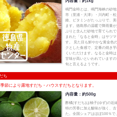
内容量：約1kg
鳴門金時とは、鳴門海峡の砂地
市（里浦・大津）・川内町・松
維、ビタミンがたっぷりで、美
ます。徳島県の温暖で降雨量が
ぷりと含んだ砂地で育てられて
まれた「なると金時」はサツマ
す。 見た目も鮮やかな黄金色
クとした食感で、定番の焼き芋
くいただけます。なると金時は
甘味が高いといわれていますの
旬と言えるようです。
だち
※季節により露地すだち・ハウスすだちとなります。
内容量：約500g
酢橘(すだち)は柚子(ゆず)の
特の芳香に加え酸味が強く、古
た。全国シェアはほぼ100％