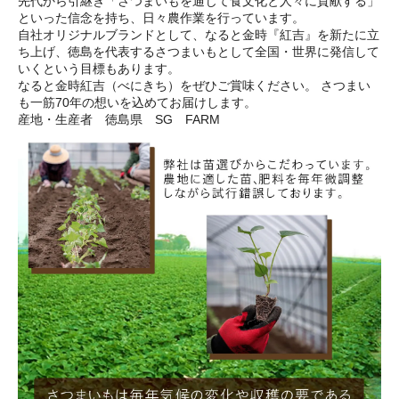
先代から引継ぎ「さつまいもを通じて食文化と人々に貢献する」
といった信念を持ち、日々農作業を行っています。
自社オリジナルブランドとして、なると金時『紅吉』を新たに立
ち上げ、徳島を代表するさつまいもとして全国・世界に発信して
いくという目標もあります。
なると金時紅吉（べにきち）をぜひご賞味ください。 さつまい
も一筋70年の想いを込めてお届けします。
産地・生産者 徳島県 SG FARM