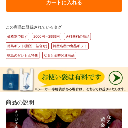
カートに入れる
この商品に登録されているタグ
価格別で探す
2000円～2999円
送料無料の商品
徳島ギフト(贈答・詰合せ)
特産名産の食品ギフト
徳島の旨いもん特集
なると金時関連商品
商品の説明