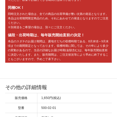
同梱OK！
同時注文された場合は、全ての商品の出荷準備が整い次第の発送となります。
本品は出荷期間限定商品のため、それにあわせての発送となりますのでご注意
ください。
※別発送をご希望の場合は、別々にご注文ください。
値段・出荷時期は、毎年販売開始直前の決定！
本品のスダチのお届け期間は、露地すだちの収穫時期である、8月末頃～9月末
頃までの期間限定となっております。収穫時期に関しては、その年により多少
の変動があるので、当店の詳細なお届け時期(金額含む)は、毎年販売開始直前
に決定いたします。また、販売期間は、ご注文状況等により早めに終了するこ
ともございますので、予めご了承下さい。
その他の詳細情報
販売価格
1,650円(税込)
型番
500-02-01