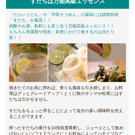
すだちは万能高級エッセンス
「たらいうどん」や「半田そうめん」の薬味には徳島特産
「すだち」が最高！！
焼酎やお酒、飲料にも良く合う万能高級エッセンス！！
もちろん海藻類や焼魚・刺身にかけて食するのは当たり
前！！
焼きたてのお魚に搾れば、香りも風味も引き締しまり、お料
理はグッとグレードアップ！とくに秋のサンマや松茸にはす
だちは欠かせません。
すだちをちょっと搾ることによって塩分の多い調味料を控え
ることができます。
搾ったすだちの果汁を10倍程度希釈し、ジュースとして飲め
ばおいしいソフトドリンクに！お好みによってハチミツなど