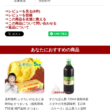
在庫状況
売切れ中
⇒レビューを見る(8件)
⇒レビューを投稿
⇒この商品を友達に教える
⇒この商品について問い合わせる
⇒返品について
あなたにおすすめの商品
送料無料 ふぞろいのなると金
すだちぽん酢 720ml 徳島特産
時5kg さつまいも（徳島県鳴
スダチの天然調味料 【12本
門市産 鳴門金時 さつまい
（1ケース）以上買うと送料