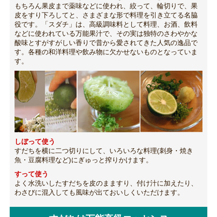
もちろん果皮まで薬味などに使われ、絞って、輪切りで、果
皮をすり下ろしてと、さまざまな形で料理を引き立てる名脇
役です。「スダチ」は、高級調味料として料理、お酒、飲料
などに使われている万能果汁で、その実は独特のさわやかな
酸味とすがすがしい香りで昔から愛されてきた人気の逸品で
す。各種の和洋料理や飲み物に欠かせないものとなっていま
す。
しぼって使う
すだちを横に二つ切りにして、いろいろな料理(刺身・焼き
魚・豆腐料理など)にぎゅっと搾りかけます。
すって使う
よく水洗いしたすだちを皮のまますり、付け汁に加えたり、
わさびに混入しても風味が出ておいしくいただけます。