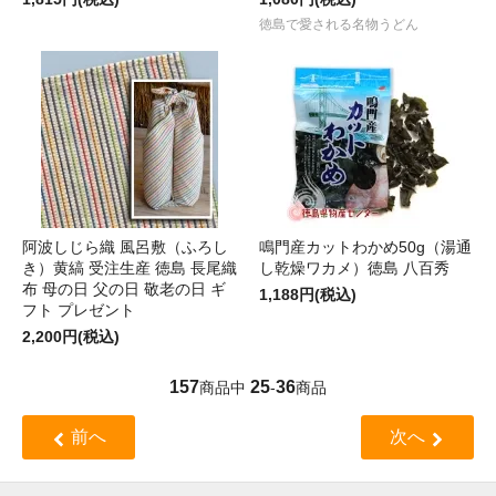
徳島で愛される名物うどん
阿波しじら織 風呂敷（ふろし
鳴門産カットわかめ50g（湯通
き）黄縞 受注生産 徳島 長尾織
し乾燥ワカメ）徳島 八百秀
布 母の日 父の日 敬老の日 ギ
1,188円(税込)
フト プレゼント
2,200円(税込)
157
25
36
商品中
-
商品
前へ
次へ