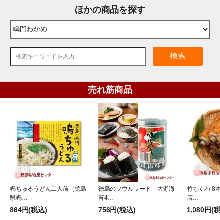
ほかの商品を探す
検索
売れ筋商品
鳴ちゅるうどん二人前（徳島
徳島のソウルフード「大野海
竹ちくわ 8
県鳴…
苔4…
店…
864円(税込)
756円(税込)
1,080円(