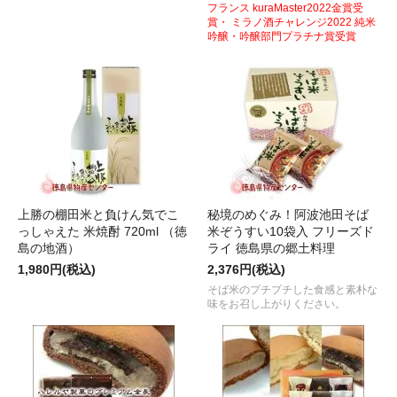
フランス kuraMaster2022金賞受
賞・ ミラノ酒チャレンジ2022 純米
吟醸・吟醸部門プラチナ賞受賞
上勝の棚田米と負けん気でこ
秘境のめぐみ！阿波池田そば
っしゃえた 米焼酎 720ml （徳
米ぞうすい10袋入 フリーズド
島の地酒）
ライ 徳島県の郷土料理
1,980円(税込)
2,376円(税込)
そば米のプチプチした食感と素朴な
味をお召し上がりください。