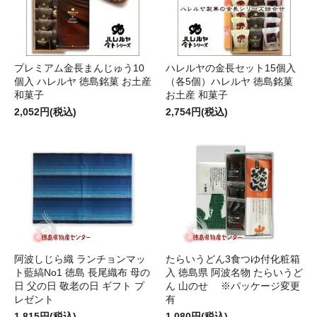
プレミアム金長まんじゅう10
ハレルヤの金長セット15個入
個入 ハレルヤ 徳島銘菓 お土産
（各5個）ハレルヤ 徳島銘菓
和菓子
お土産 和菓子
2,052円(税込)
2,754円(税込)
阿波しじら織 ランチョンマッ
たらいうどん3食つゆ付化粧箱
ト藍縞No1 徳島 長尾織布 母の
入 徳島県 阿波名物 たらいうど
日 父の日 敬老の日 ギフト プ
ん 山のせ ※パッケージ変更
レゼント
有
1,815円(税込)
1,080円(税込)