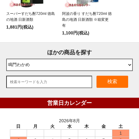
スーパーすだち酎720ml 徳島
阿波の香り すだち酎720ml 徳
の地酒 日新酒類
島の地酒 日新酒類 ※箱変更
有
1,881円(税込)
1,100円(税込)
ほかの商品を探す
検索
営業日カレンダー
2026年8月
日
月
火
水
木
金
土
1