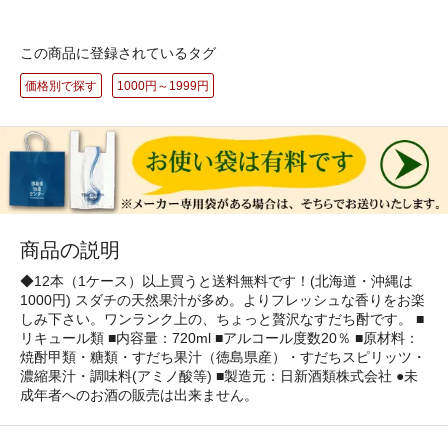
この商品に登録されているタグ
価格別で探す
1000円～1999円
商品の説明
◆12本（1ケース）以上買うと送料無料です！(北海道・沖縄は
1000円) スダチの天然果汁が多め。よりフレッシュな香りをお楽
しみ下さい。ワンランク上の、ちょっと贅沢なすだち酎です。 ■
リキュール類 ■内容量：720ml ■アルコール度数20％ ■原材料：
焼酎甲類・糖類・すだち果汁（徳島県産）・すだちスピリッツ・
濃縮果汁・調味料(アミノ酸等) ■製造元：日新酒類株式会社 ●未
成年者へのお酒の販売は出来ません。