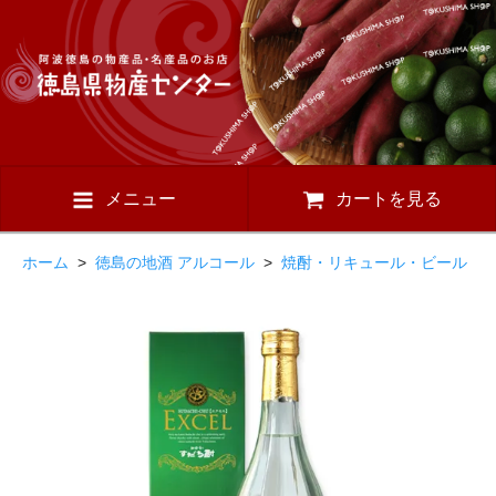
メニュー
カートを見る
ホーム
>
徳島の地酒 アルコール
>
焼酎・リキュール・ビール