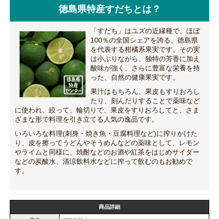
徳島県特産すだちとは？
「すだち」はユズの近縁種で、ほぼ
100％の全国シェアを誇る、徳島県
を代表する柑橘系果実です。その実
は小ぶりながら、独特の芳香に加え
酸味が強く、さらに豊富な栄養を持
った、自然の健康果実です。
果汁はもちろん、果皮もすりおろし
たり、刻んだりすることで薬味など
に使われ、絞って、輪切りで、果皮をすりおろしてと、さま
ざまな形で料理を引き立てる人気の逸品です。
いろいろな料理(刺身・焼き魚・豆腐料理など)に搾りかけた
り、皮を擦ってうどんやそうめんなどの薬味として、レモン
やライムと同様に、焼酎などのお酒や紅茶をはじめサイダー
などの炭酸水、清涼飲料水などに搾って飲むのもお勧めで
す。
商品詳細