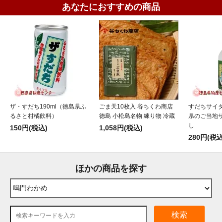
あなたにおすすめの商品
ザ・すだち190ml（徳島県ふ
ごま天10枚入 谷ちくわ商店
すだちサイダ
るさと柑橘飲料）
徳島 小松島名物 練り物 冷蔵
県のご当地
し
150円(税込)
1,058円(税込)
280円(税込
ほかの商品を探す
検索