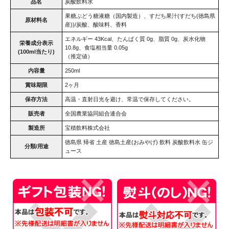
品名
炭酸飲料水
果糖ぶどう糖液糖（国内製造）、すだち果汁(すだち(徳島県
原材料名
産))/炭酸、酸味料、香料
エネルギー 43Kcal、たんぱく質 0g、脂質 0g、炭水化物
栄養成分表示
10.8g、食塩相当量 0.05g
(100ml当たり)
（推定値）
内容量
250ml
賞味期限
2ヶ月
保存方法
高温・直射日光を避け、常温で保存してください。
販売者
全国農業協同組合連合会
製造所
宝積飲料株式会社
徳島県 帰省 土産 徳島土産(おみやげ) 飲料 炭酸飲料水 缶ジ
分類/用途
ュース