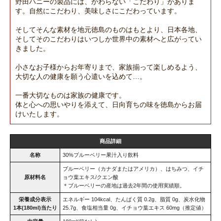
野田ハニーの製品には、かわらない「こだわり」がありま
す。自然にこだわり、美味しさにこだわっています。
そしてそんな素材を地元徳島のものはもとより、日本各地、
そしてそのこだわりはいつしか世界中の素材へと広がってい
きました。
小さなお子様からお年寄りまで、家族揃って楽しめるよう、
大切な人の健康を願う心遣いを込めて…。
一番大切なものは家族の健康です。
体と心への思いやりを添えて、日向育ちの味を徳島からお届
けいたします。
商品詳細
名称
30%ブルーベリー果汁入り飲料
ブルーベリー（カナダまたはアメリカ）、はちみつ、イチ
原材料名
ョウ葉エキス/クエン酸
＊ブルーベリーの産地は過去2年間の使用実績順。
栄養成分表示
エネルギー 104kcal、たんぱく質 0.2g、脂質 0g、炭水化物
1本(180ml)当たり
25.7g、食塩相当量 0g、イチョウ葉エキス 60mg（推定値）