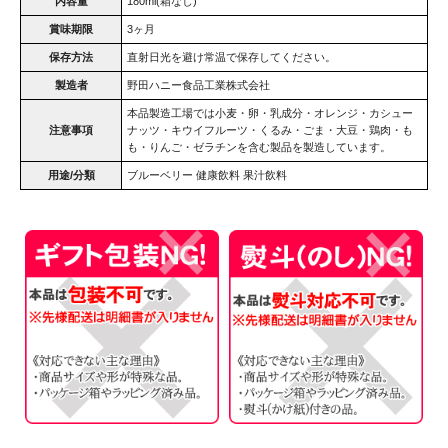
内容量
180ml(箱なし)
賞味期限
3ヶ月
保存方法
直射日光を避け常温で保存してください。
製造者
野田ハニー食品工業株式会社
本品製造工場では小麦・卵・乳成分・オレンジ・カシュー
注意事項
ナッツ・キウイフルーツ・くるみ・ごま・大豆・鶏肉・も
も・りんご・ゼラチンを含む製品を製造しています。
用途/分類
ブルーベリー 健康飲料 果汁飲料