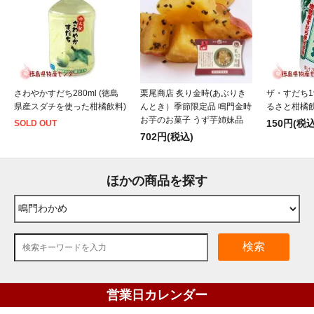
さわやかすだち280ml (徳島
栗尾商店 炙り金時(あぶりき
ザ・すだち1
県産スダチを使った柑橘飲料)
んとき）季節限定品 鳴門金時
るさと柑橘
お芋のお菓子 うず芋姉妹品
150円(税込
SOLD OUT
702円(税込)
ほかの商品を探す
検索
営業日カレンダー