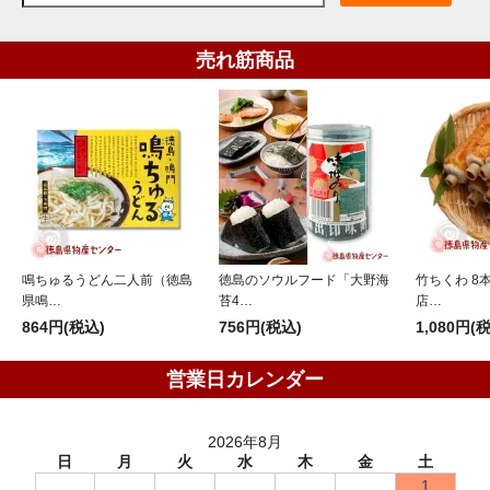
売れ筋商品
鳴ちゅるうどん二人前（徳島
徳島のソウルフード「大野海
竹ちくわ 8
県鳴…
苔4…
店…
864円(税込)
756円(税込)
1,080円(
営業日カレンダー
2026年8月
日
月
火
水
木
金
土
1