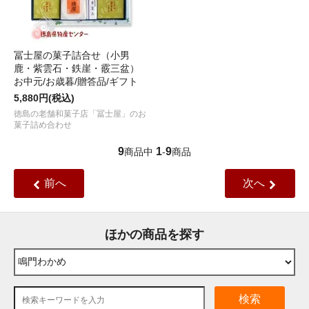
冨士屋の菓子詰合せ（小男
鹿・紫雲石・鉄崖・霰三盆）
お中元/お歳暮/贈答品/ギフト
5,880円(税込)
徳島の老舗和菓子店「冨士屋」のお
菓子詰め合わせ
9
1
9
商品中
-
商品
前へ
次へ
ほかの商品を探す
検索