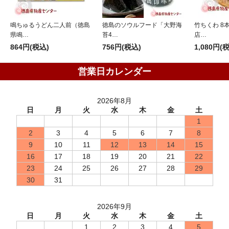
鳴ちゅるうどん二人前（徳島
徳島のソウルフード「大野海
竹ちくわ 8
県鳴…
苔4…
店…
864円(税込)
756円(税込)
1,080円(
営業日カレンダー
2026年8月
日
月
火
水
木
金
土
1
2
3
4
5
6
7
8
9
10
11
12
13
14
15
16
17
18
19
20
21
22
23
24
25
26
27
28
29
30
31
2026年9月
日
月
火
水
木
金
土
1
2
3
4
5