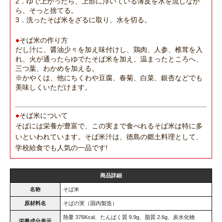
2．ゆで上がったら、上部に浮いている薄皮を水を流しなが
ら、そっと捨てる。
3．洗ったそば米をざるに取り、水を切る。
●
そば米の作り方
だし汁に、醤油少々を加え味付けし、鶏肉、人参、椎茸を入
れ、火が通ったらゆでたそば米を加え、温まったところへ、
三つ葉、わかめを加える。
※かやくは、他にちくわや豆腐、春菊、白菜、銀杏などでも
美味しくいただけます。
●
そば米について
そばには栄養が豊富で、この実まで食べれるそば米は特に多
いといわれています。そば米汁は、徳島の郷土料理として、
学校給食でも人気の一品です!
商品詳細
名称
そば米
原材料名
そばの実（国内製造）
熱量 376Kcal、たんぱく質 9.9g、脂質 2.6g、炭水化物
栄養成分表示