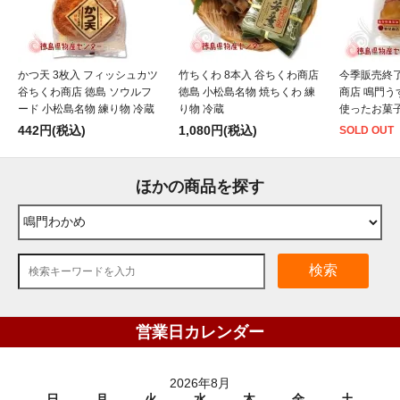
かつ天 3枚入 フィッシュカツ
竹ちくわ 8本入 谷ちくわ商店
今季販売終了
谷ちくわ商店 徳島 ソウルフ
徳島 小松島名物 焼ちくわ 練
商店 鳴門う
ード 小松島名物 練り物 冷蔵
り物 冷蔵
使ったお菓子
442円(税込)
1,080円(税込)
SOLD OUT
ほかの商品を探す
検索
営業日カレンダー
2026年8月
日
月
火
水
木
金
土