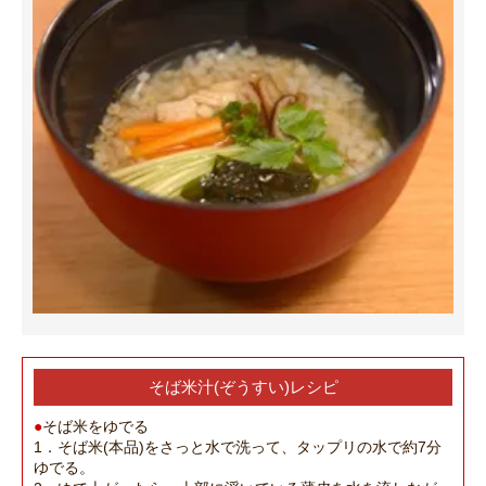
そば米汁(ぞうすい)レシピ
●
そば米をゆでる
1．そば米(本品)をさっと水で洗って、タップリの水で約7分
ゆでる。