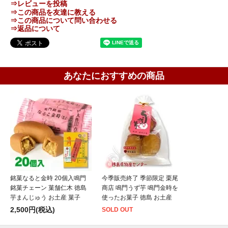
⇒レビューを投稿
⇒この商品を友達に教える
⇒この商品について問い合わせる
⇒返品について
あなたにおすすめの商品
銘菓なると金時 20個入鳴門
今季販売終了 季節限定 栗尾
銘菓チェーン 菓舗仁木 徳島
商店 鳴門うず芋 鳴門金時を
芋まんじゅう お土産 菓子
使ったお菓子 徳島 お土産
2,500円(税込)
SOLD OUT