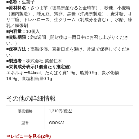
■名称：
生菓子
■原材料名：
さつま芋（徳島県産なると金時芋）、砂糖、小麦粉
（国内製造）、隠元豆、鶏卵、黒糖（沖縄県製造）、麦芽糖、オ
リゴ糖、トレハロース、生クリーム（乳成分を含む）、水飴、練
乳／膨張剤
■内容量：
10個入
■賞味期限：
約2週間（開封後は一両日中にお召し上がりくださ
い。）
■保存方法：
高温多湿、直射日光を避け、常温で保存してくださ
い。
■製造者：
株式会社 菓舗仁木
■栄養成分表示(1個当たり推定値)
エネルギー94kcal、たんぱく質1.9g、脂質0.9g、炭水化物
19.9g、食塩相当量0.1g
その他の詳細情報
販売価格
1,310円(税込)
型番
GI0OKA1
⇒レビューを見る(2件)