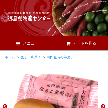
メニュー
カートを見る
ホーム
>
菓子・和菓子
>
鳴門金時の芋菓子