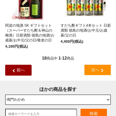
阿波の地酒 SK ギフトセット
すだち酎ギフト4本セット 日新
（スーパーすだち酎＆神山の
酒類 徳島の地酒/お中元/お歳
梅酒）日新酒類 徳島の地酒/お
暮/父の日
歳暮/お中元/父の日/敬老の日
4,400円(税込)
4,180円(税込)
18
1
12
商品中
-
商品
次へ
前へ
ほかの商品を探す
検索