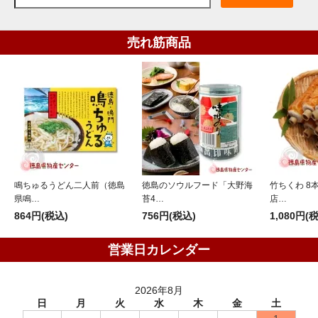
売れ筋商品
鳴ちゅるうどん二人前（徳島
徳島のソウルフード「大野海
竹ちくわ 8
県鳴…
苔4…
店…
864円(税込)
756円(税込)
1,080円(
営業日カレンダー
2026年8月
日
月
火
水
木
金
土