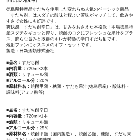
徳島県特産品すだちを使用した変わらぬ人気のベーシック商品
「すだち酎」はスダチの酸味と程よい苦味がマッチして、飲みや
すさで女性にも好評です。
爽快感「すだち酎辛口」は、甘みをおさえた本格派！本場徳島特
産スダチをギュッと搾り、焼酎のコクにフレッシュな果汁をプラ
ス。膨らむ旨みと抜群のキレが特徴の辛口すだち酎です。
焼酎ファンにオススメのギフトセットです。
製造：日新酒類株式会社
■品名：
すだち酎
■内容量：
720ml×2本
■酒類：
リキュール類
■アルコール分：
20％
■原材料名：
焼酎甲類・糖類・すだち果汁(徳島県産)・酸味料・
調味料(アミノ酸等)
■品名：
すだち酎辛口
■内容量：
720ml×1本
■酒類：
リキュール類
■アルコール分：
25％
■原材料名：
焼酎甲類（国内製造）、焼酎乙類、糖類、すだち果
汁、スピリッツ/酸味料