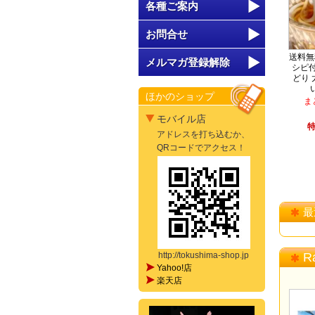
各種ご案内
お問合せ
送料無
メルマガ登録解除
シピ付
どり 
ほかのショップ
ま
モバイル店
特
アドレスを打ち込むか、
QRコードでアクセス！
最
http://tokushima-shop.jp
R
Yahoo!店
楽天店