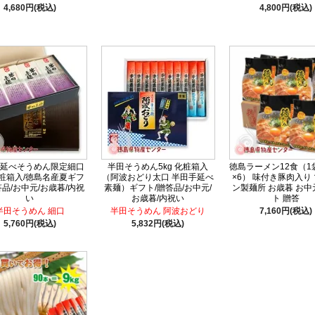
4,680円(税込)
4,800円(税込)
延べそうめん限定細口
半田そうめん5kg 化粧箱入
徳島ラーメン12食（1
化粧箱入/徳島名産夏ギフ
（阿波おどり太口 半田手延べ
×6） 味付き豚肉入り
答品/お中元/お歳暮/内祝
素麺）ギフト/贈答品/お中元/
ン製麺所 お歳暮 お中
い
お歳暮/内祝い
ト 贈答
半田そうめん 細口
半田そうめん 阿波おどり
7,160円(税込)
5,760円(税込)
5,832円(税込)