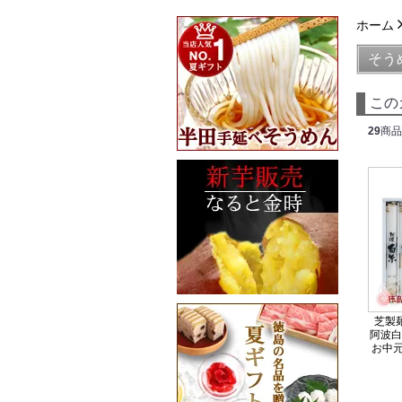
ホーム
そう
この
29
商品
芝製
阿波白
お中元