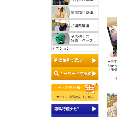
オプション
価格帯で選ぶ
半田手
3kg
ト/贈
キーワードで探す
カートの中身
カートに商品はありません
徳島特産ナビ!