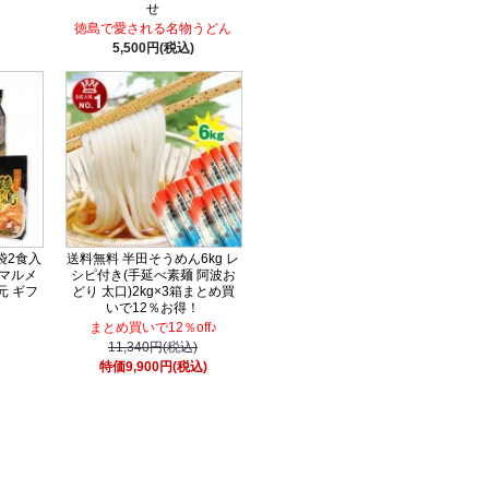
せ
徳島で愛される名物うどん
5,500円(税込)
袋2食入
送料無料 半田そうめん6kg レ
 マルメ
シピ付き(手延べ素麺 阿波お
元 ギフ
どり 太口)2kg×3箱まとめ買
いで12％お得！
まとめ買いで12％off♪
11,340円(税込)
特価9,900円(税込)