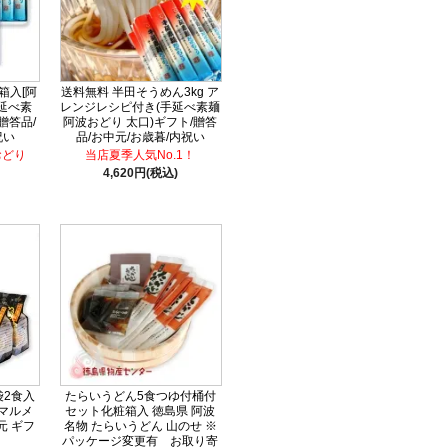
箱入[阿
送料無料 半田そうめん3kg ア
延べ素
レンジレシピ付き(手延べ素麺
贈答品/
阿波おどり 太口)ギフト/贈答
祝い
品/お中元/お歳暮/内祝い
おどり
当店夏季人気No.1！
4,620円(税込)
袋2食入
たらいうどん5食つゆ付桶付
 マルメ
セット化粧箱入 徳島県 阿波
元 ギフ
名物 たらいうどん 山のせ ※
パッケージ変更有 お取り寄