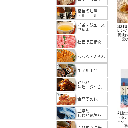
送料無
レンジ
阿波お
品/
剣山堂
（あい
クショ
贈