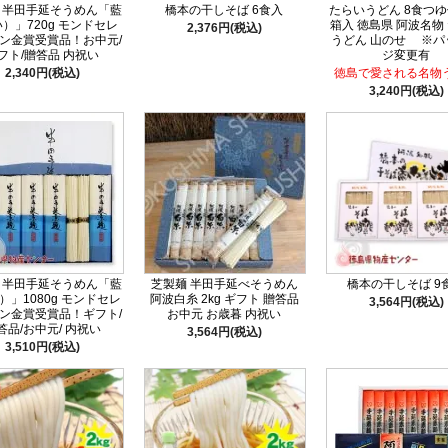
 半田手延そうめん「藍
橋本の干しそば 6食入
たらいうどん 8食つ
）」720g モンドセレ
箱入 徳島県 阿波名物
2,376円(税込)
ン金賞受賞品！お中元/
うどん 山のせ ※パ
フト/贈答品 内祝い
ジ変更有
2,340円(税込)
徳島で愛される名物
3,240円(税込)
 半田手延そうめん「藍
芝製麺 半田手延べそうめん
橋本の干しそば 9
）」1080g モンドセレ
阿波白糸 2kg ギフト 贈答品
3,564円(税込)
ン金賞受賞品！ギフト/
お中元 お歳暮 内祝い
答品/お中元/ 内祝い
3,564円(税込)
3,510円(税込)