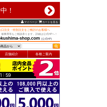
行中！
マイページ
カートを見る
大口注文・特別注文をご検討のお客様へ
・催事用等もご相談承ります。詳細は公式HPへ！
okushima-shop.com
(公式HP)
店舗紹介
各種ご案内