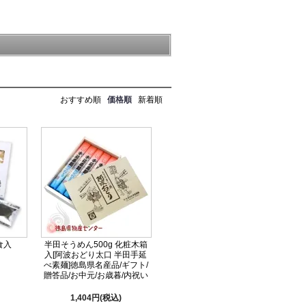
おすすめ順
価格順
新着順
食入
半田そうめん500g 化粧木箱
入[阿波おどり太口 半田手延
べ素麺]徳島県名産品/ギフト/
贈答品/お中元/お歳暮/内祝い
1,404円(税込)