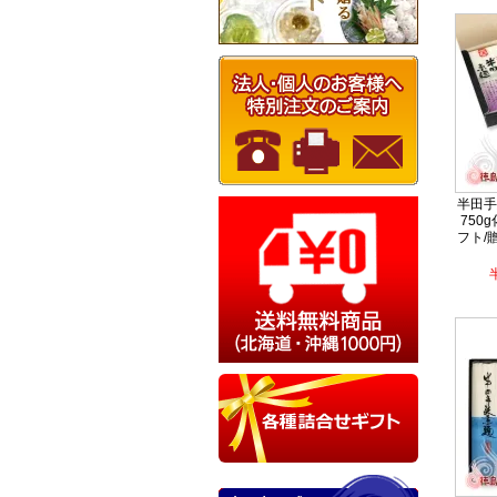
半田手
750
フト/