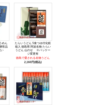
うめん
たらいうどん 5食つゆ付化粧
 贈答品
箱入 徳島県 阿波名物 たらい
祝い
うどん 山のせ ※パッケー
ジ変更有
徳島で愛される名物うどん
2,160円(税込)