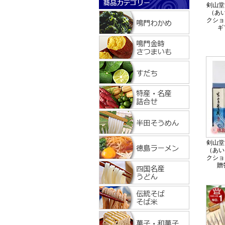
剣山堂
（あい
クショ
ギ
剣山堂
（あい
クショ
贈