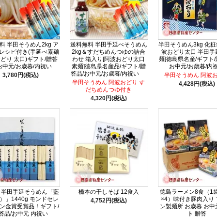
料 半田そうめん2kg ア
送料無料 半田手延べそうめん
半田そうめん3kg 化粧
レシピ付き(手延べ素麺
2kg＆すだちめんつゆの詰合
波おどり太口 半田手
どり 太口)ギフト/贈答
わせ 箱入り[阿波おどり太口
麺]徳島県名産/ギフト/
お中元/お歳暮/内祝い
素麺]徳島県名産品/ギフト/贈
お中元/お歳暮/内
答品/お中元/お歳暮/内祝い
3,780円(税込)
半田そうめん 阿波
半田そうめん 阿波おどり す
4,428円(税込)
だちめんつゆ付き
4,320円(税込)
 半田手延そうめん「藍
橋本の干しそば 12食入
徳島ラーメン8食（1
）」1440g モンドセレ
×4）味付き豚肉入り
4,752円(税込)
ン金賞受賞品！ギフト/
ン製麺所 お歳暮 お中
答品/お中元 内祝い
ト 贈答