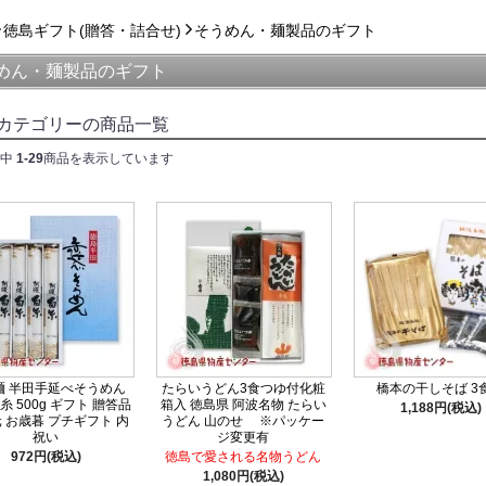
徳島ギフト(贈答・詰合せ)
そうめん・麺製品のギフト
めん・麺製品のギフト
カテゴリーの商品一覧
中
1-29
商品を表示しています
麺 半田手延べそうめん
たらいうどん3食つゆ付化粧
橋本の干しそば 3
糸 500g ギフト 贈答品
箱入 徳島県 阿波名物 たらい
1,188円(税込)
 お歳暮 プチギフト 内
うどん 山のせ ※パッケー
祝い
ジ変更有
972円(税込)
徳島で愛される名物うどん
1,080円(税込)