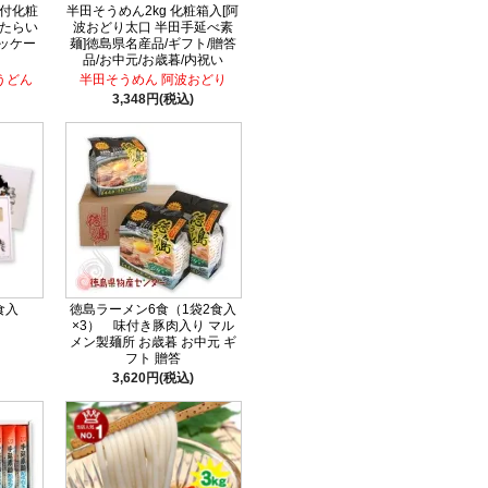
ゆ付化粧
半田そうめん2kg 化粧箱入[阿
 たらい
波おどり太口 半田手延べ素
ッケー
麺]徳島県名産品/ギフト/贈答
品/お中元/お歳暮/内祝い
うどん
半田そうめん 阿波おどり
3,348円(税込)
食入
徳島ラーメン6食（1袋2食入
×3） 味付き豚肉入り マル
メン製麺所 お歳暮 お中元 ギ
フト 贈答
3,620円(税込)