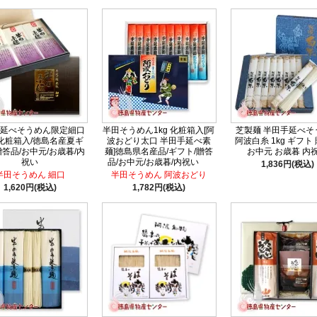
延べそうめん限定細口
半田そうめん1kg 化粧箱入[阿
芝製麺 半田手延べそ
g化粧箱入/徳島名産夏ギ
波おどり太口 半田手延べ素
阿波白糸 1kg ギフト
贈答品/お中元/お歳暮/内
麺]徳島県名産品/ギフト/贈答
お中元 お歳暮 内
祝い
品/お中元/お歳暮/内祝い
1,836円(税込)
半田そうめん 細口
半田そうめん 阿波おどり
1,620円(税込)
1,782円(税込)