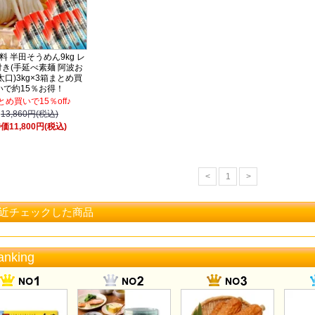
料 半田そうめん9kg レ
き(手延べ素麺 阿波お
太口)3kg×3箱まとめ買
いで約15％お得！
とめ買いで15％off♪
13,860円(税込)
価11,800円(税込)
<
1
>
近チェックした商品
anking