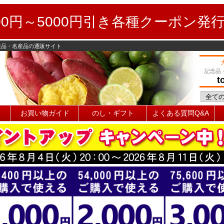
0円～5000円引き各種クーポン発
産品・名産品の通販サイト
記念品
t
お買い物ガイド
のし・ギフト
よくある質問Q&A