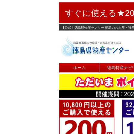
すぐに使える★20
【公式】徳島県物産センター 徳島のお土産・特
ホーム
徳島特産ナビ!