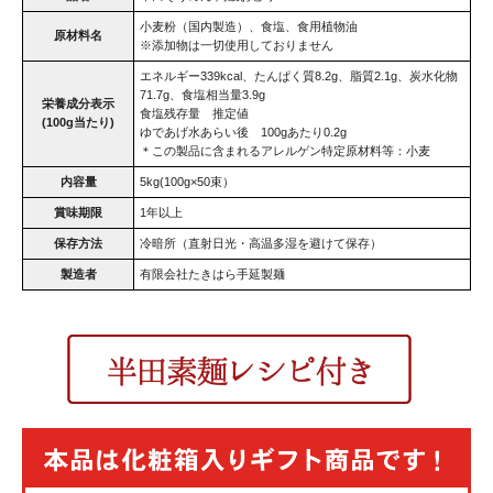
小麦粉（国内製造）、食塩、食用植物油
原材料名
※添加物は一切使用しておりません
エネルギー339kcal、たんぱく質8.2g、脂質2.1g、炭水化物
71.7g、食塩相当量3.9g
栄養成分表示
食塩残存量 推定値
(100g当たり)
ゆであげ水あらい後 100gあたり0.2g
＊この製品に含まれるアレルゲン特定原材料等：小麦
内容量
5kg(100g×50束）
賞味期限
1年以上
保存方法
冷暗所（直射日光・高温多湿を避けて保存）
製造者
有限会社たきはら手延製麺