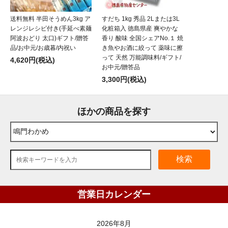
送料無料 半田そうめん3kg ア
すだち 1kg 秀品 2Lまたは3L
レンジレシピ付き(手延べ素麺
化粧箱入 徳島県産 爽やかな
阿波おどり 太口)ギフト/贈答
香り 酸味 全国シェアNo.１ 焼
品/お中元/お歳暮/内祝い
き魚やお酒に絞って 薬味に擦
って 天然 万能調味料/ギフト/
4,620円(税込)
お中元/贈答品
3,300円(税込)
ほかの商品を探す
検索
営業日カレンダー
2026年8月