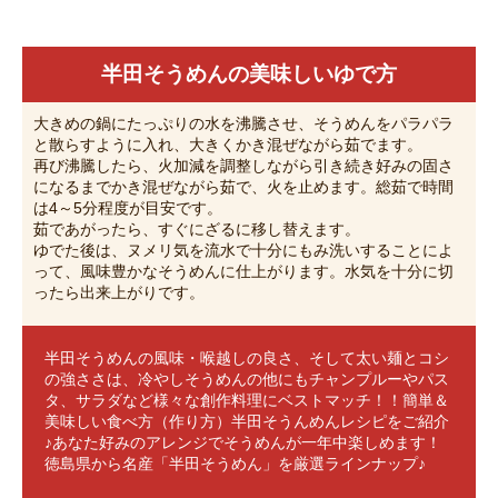
半田そうめんの美味しいゆで方
大きめの鍋にたっぷりの水を沸騰させ、そうめんをパラパラ
と散らすように入れ、大きくかき混ぜながら茹でます。
再び沸騰したら、火加減を調整しながら引き続き好みの固さ
になるまでかき混ぜながら茹で、火を止めます。総茹で時間
は4～5分程度が目安です。
茹であがったら、すぐにざるに移し替えます。
ゆでた後は、ヌメリ気を流水で十分にもみ洗いすることによ
って、風味豊かなそうめんに仕上がります。水気を十分に切
ったら出来上がりです。
半田そうめんの風味・喉越しの良さ、そして太い麺とコシ
の強ささは、冷やしそうめんの他にもチャンプルーやパス
タ、サラダなど様々な創作料理にベストマッチ！！簡単＆
美味しい食べ方（作り方）半田そうんめんレシピをご紹介
♪あなた好みのアレンジでそうめんが一年中楽しめます！
徳島県から名産「半田そうめん」を厳選ラインナップ♪