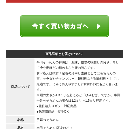
商品詳細とお届けについて
半田そうめんの特徴は、風味、抜群の喉越しの良さ、そし
て冷や麦ほどの麺の太さと腰の強さです。
食べ応えは抜群！定番の冷やし素麺としてはもちろんの
事、サラダやチャンプルー、鍋料理など創作料理としても
最適です。にゅうめんやすまし汁(味噌汁)にもよく合いま
商品について
す。
※麺の太さが1.3ミリを超えると「ひやむぎ」ですが、半田
手延べそうめんの場合は1.2ミリ～1.5ミリ程度です。
●化粧箱入りギフト対応商品
●包装済商品、熨斗OK！
名称
手延べそうめん
品名
半田そうめん 阿波おどり