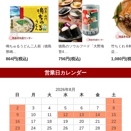
鳴ちゅるうどん二人前（徳島
徳島のソウルフード「大野海
竹ちくわ 8
県鳴…
苔4…
店…
864円(税込)
756円(税込)
1,080円(
営業日カレンダー
2026年8月
日
月
火
水
木
金
土
1
2
3
4
5
6
7
8
9
10
11
12
13
14
15
16
17
18
19
20
21
22
23
24
25
26
27
28
29