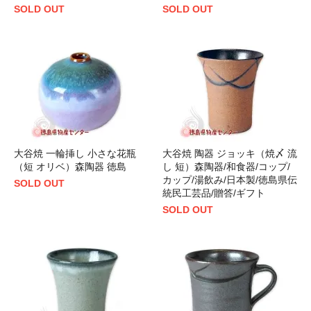
SOLD OUT
SOLD OUT
大谷焼 一輪挿し 小さな花瓶
大谷焼 陶器 ジョッキ（焼〆 流
（短 オリベ）森陶器 徳島
し 短）森陶器/和食器/コップ/
カップ/湯飲み/日本製/徳島県伝
SOLD OUT
統民工芸品/贈答/ギフト
SOLD OUT