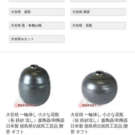
大谷焼 湯呑
大谷焼 酒器
大谷焼 皿・各種お碗
大谷焼 花瓶
大谷焼＆セット
大谷焼 一輪挿し 小さな花瓶
大谷焼 一輪挿し 小さな花瓶
（長 鉄砂 流し）森陶器/和陶器
（短 鉄砂流し）森陶器/和陶器
日本製 徳島県伝統民工芸品 贈
日本製 徳島県伝統民工芸品 贈
答 ギフト
答 ギフト