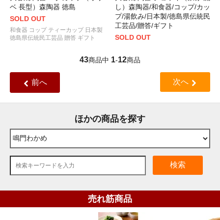
ベ 長型）森陶器 徳島
し）森陶器/和食器/コップ/カッ
プ/湯飲み/日本製/徳島県伝統民
SOLD OUT
工芸品/贈答/ギフト
和食器 コップ ティーカップ 日本製
SOLD OUT
徳島県伝統民工芸品 贈答 ギフト
43
1
12
商品中
-
商品
次へ
前へ
ほかの商品を探す
検索
売れ筋商品