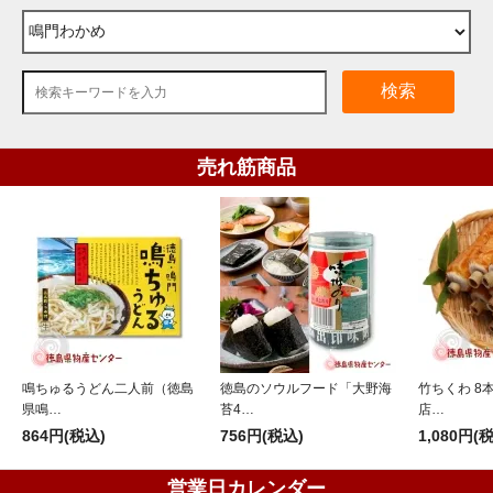
検索
売れ筋商品
鳴ちゅるうどん二人前（徳島
徳島のソウルフード「大野海
竹ちくわ 8
県鳴…
苔4…
店…
864円(税込)
756円(税込)
1,080円(
営業日カレンダー