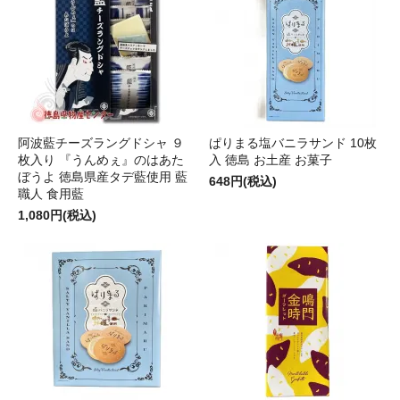
阿波藍チーズラングドシャ ９
ぱりまる塩バニラサンド 10枚
枚入り 『うんめぇ』のはあた
入 徳島 お土産 お菓子
ぼうよ 徳島県産タデ藍使用 藍
648円(税込)
職人 食用藍
1,080円(税込)