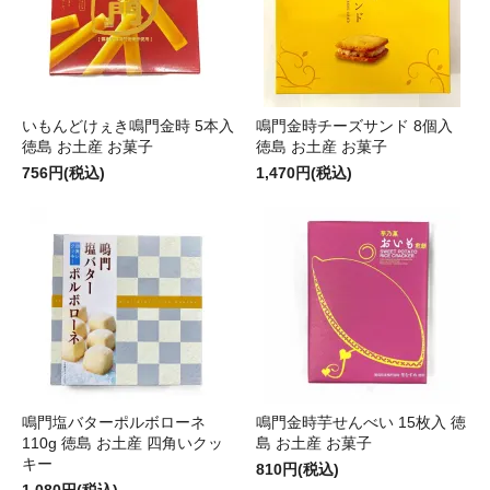
いもんどけぇき鳴門金時 5本入
鳴門金時チーズサンド 8個入
徳島 お土産 お菓子
徳島 お土産 お菓子
756円(税込)
1,470円(税込)
鳴門塩バターポルボローネ
鳴門金時芋せんべい 15枚入 徳
110g 徳島 お土産 四角いクッ
島 お土産 お菓子
キー
810円(税込)