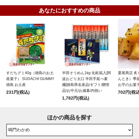
あなたにおすすめの商品
すだちグミ40g（徳島のお土
半田そうめん1kg 化粧箱入[阿
栗尾商店 炙
産菓子） SUDACHI GUMMY
波おどり太口 半田手延べ素
んとき）季
徳島 お土産
麺]徳島県名産品/ギフト/贈答
お芋のお菓子
品/お中元/お歳暮/内祝い
231円(税込)
702円(税込
1,782円(税込)
ほかの商品を探す