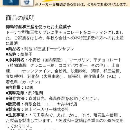
商品の説明
徳島特産和三盆を使ったお土産菓子
ドーナツ型和三盆サブレに準チョコレートをコーティングしまし
た。ご家族をはじめ、学校や会社への不特定多数の方へのお土産
に最適
■商品名：
阿波 和三盆ドーナツサブレ
■名称：
焼菓子
■原材料名：
小麦粉（国内製造）、マーガリン、準チョコレート
（植物油脂、グラニュー糖、ココアパウダー、その他）、上白
糖、ココナッツファイン、全粉乳、脱脂粉乳、鶏卵、和三盆糖、
食塩/香料、乳化剤（大豆由来）、膨張剤、酸化防止剤（V.E）、
着色料（カロチン）
■内容量：
12個
■賞味期限：
約2週間
■保存方法：
直射日光、高温多湿をお避けください。
■販売者：
有限会社ニコニコヤみやげ店
■製造所：
豊上ベーカリー株式会社
■注意事項：
＊同工場内で、えび、かに、そば、落花生を使用し
た製品を製造しています。＊阿波和三盆糖は全重量の0.49％使用
しております。