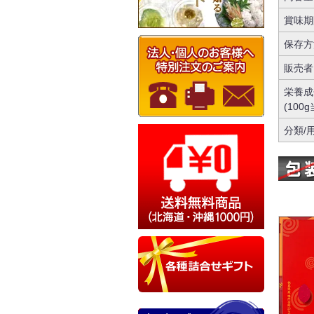
賞味期
保存方
販売者
栄養成
(100
分類/