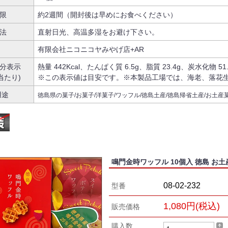
限
約2週間（開封後は早めにお食べください）
法
直射日光、高温多湿をお避け下さい。
有限会社ニコニコヤみやげ店+AR
分表示
熱量 442Kcal、たんぱく質 6.5g、脂質 23.4g、炭水化物 51
g当たり)
※この表示値は目安です。※本製品工場では、海老、落花
用途
徳島県の菓子/お菓子/洋菓子/ワッフル/徳島土産/徳島帰省土産/お土産菓
鳴門金時ワッフル 10個入 徳島 お土
08-02-232
型番
1,080円(税込)
販売価格
購入数