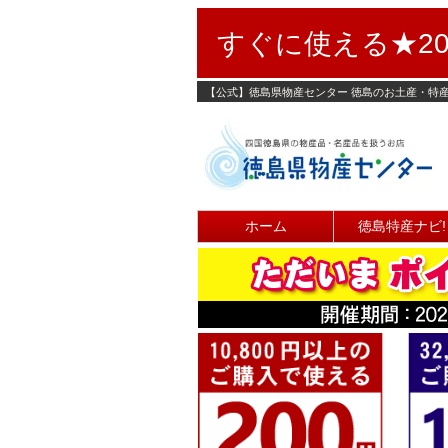
すぐに使える★20
【公式】徳島県物産センター 徳島のお土産・特
ホーム
徳島特産ナビ!