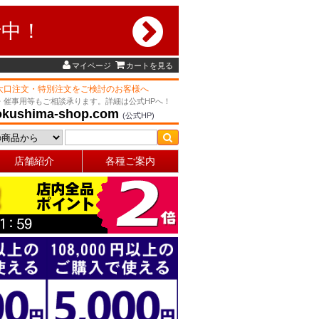
行中！
マイページ
カートを見る
大口注文・特別注文をご検討のお客様へ
・催事用等もご相談承ります。詳細は公式HPへ！
okushima-shop.com
(公式HP)
店舗紹介
各種ご案内