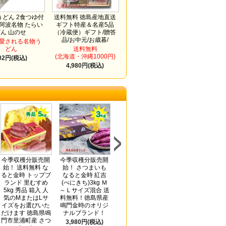
どん 2食つゆ付
送料無料 徳島産地直送
 阿波名物 たらい
ギフト特産＆名産5品
どん 山のせ
（冷蔵便）ギフト/贈答
品/お中元/お歳暮/
愛される名物う
どん
送料無料
(北海道・沖縄1000円)
02円(税込)
4,980円(税込)
今季収穫分販売開
今季収穫分販売開
今季収穫分
送料無料 半田そ
始！ 送料無料 な
始！ さつまいも
販売開始！ さつま
めん2kg アレンジ
ると金時 トップブ
なると金時 紅吉
いも なると金時
レシピ付き(手延
ランド 里むすめ
(べにきち)3kg Ｍ
紅吉(べにきち)5kg
素麺 阿波おどり
5kg 秀品 箱入 人
～Ｌサイズ混合 送
Ｍ～Ｌサイズ混合
太口)ギフト/贈答
気のMまたはLサ
料無料！徳島県産
送料無料！徳島県
品/お中元/お歳暮/
イズをお選びいた
鳴門金時のオリジ
産鳴門金時のオリ
内祝い
だけます 徳島県鳴
ナルブランド！
ジナルブランド！
3,780円(税込)
門市里浦町産 さつ
3,980円(税込)
4,980円(税込)