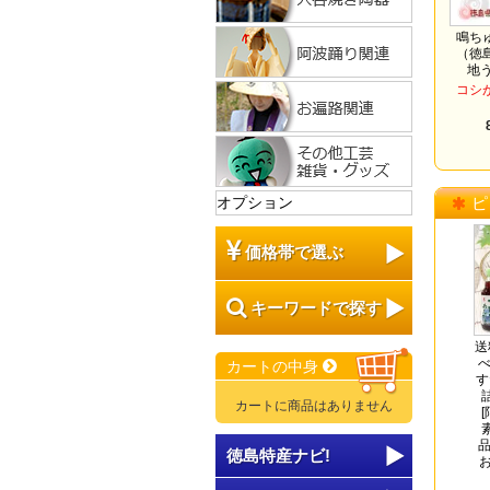
鳴ち
（徳
地
コシ
オプション
ピ
価格帯で選ぶ
キーワードで探す
送
べ
カートの中身
す
カートに商品はありません
品
徳島特産ナビ!
お