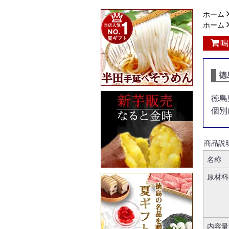
ホーム
ホーム
鳴
徳
徳島
個別
商品説
名称
原材料
内容量