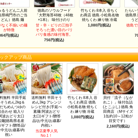
ゅるうどん二人前
徳島のソウルフード
竹ちくわ 8本入 谷ちく
たらいう
島県鳴門市のご当
「大野海苔48枚（48枚
わ商店 徳島 小松島名物
徳島県
うどん）徳島 麺
×1本)」 味付けのり
焼ちくわ 練り物 冷蔵
う
がなく不揃いの麺
甘・辛・ピリの三拍子
1,080円(税込)
徳島で
が特徴
そろった濃い目のパリ
パリ食感の味付海苔。
864円(税込)
7
756円(税込)
ックアップ商品
料無料 半田手延
送料無料 半田そう
竹ちくわ 8本入 谷
貝付「流子（なが
そうめん2kg＆
めん3kg アレンジ
ちくわ商店 徳島
れこ）」味付缶詰
だちめんつゆの
レシピ付き(手延べ
小松島名物 焼ちく
(とこぶし) 徳島 角
詰合わせ 箱入り
素麺 阿波おどり
わ 練り物 冷蔵
田商店 （Mサイズ
[阿波おどり太口
太口)ギフト/贈答
1缶約10～12粒が
1,080円(税込)
素麺]徳島県名産
品/お中元/お歳暮/
目安です）
/ギフト/贈答品/
内祝い
2,160円(税込)
中元/お歳暮/内
当店夏季人気
祝い
No.1！