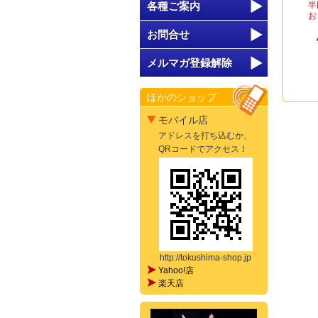
各種ご案内
半
お
お問合せ
メルマガ登録解除
ほかのショップ
モバイル店
アドレスを打ち込むか、
QRコードでアクセス！
http://tokushima-shop.jp
Yahoo!店
楽天店