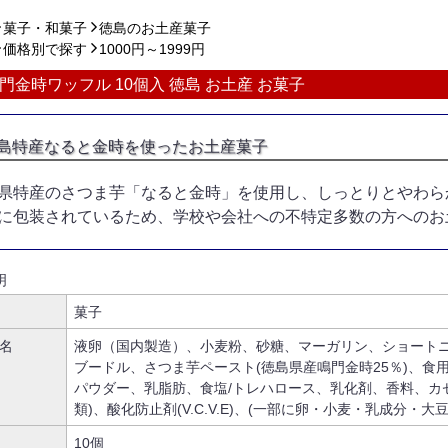
菓子・和菓子
徳島のお土産菓子
価格別で探す
1000円～1999円
門金時ワッフル 10個入 徳島 お土産 お菓子
島特産なると金時を使ったお土産菓子
県特産のさつま芋「なると金時」を使用し、しっとりとやわら
に包装されているため、学校や会社への不特定多数の方へのお
明
菓子
名
液卵（国内製造）、小麦粉、砂糖、マーガリン、ショート
ブードル、さつま芋ペースト(徳島県産鳴門金時25％)、食
パウダー、乳脂肪、食塩/トレハロース、乳化剤、香料、カゼ
類)、酸化防止剤(V.C.V.E)、(一部に卵・小麦・乳成分・
10個