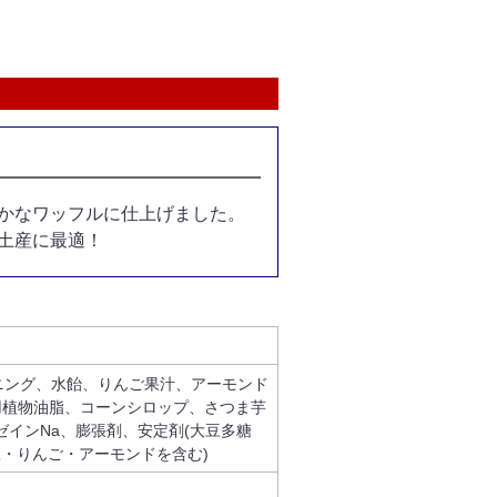
かなワッフルに仕上げました。
土産に最適！
ニング、水飴、りんご果汁、アーモンド
用植物油脂、コーンシロップ、さつま芋
インNa、膨張剤、安定剤(大豆多糖
大豆・りんご・アーモンドを含む)