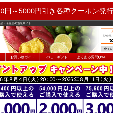
0円～5000円引き各種クーポン発
産品・名産品の通販サイト
記念品
t
お買い物ガイド
のし・ギフト
よくある質問Q&A