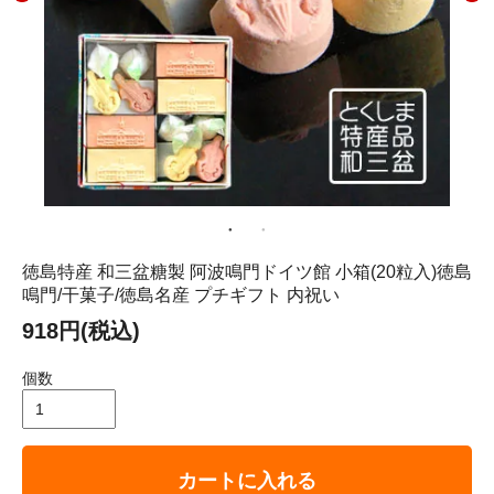
徳島特産 和三盆糖製 阿波鳴門ドイツ館 小箱(20粒入)徳島
鳴門/干菓子/徳島名産 プチギフト 内祝い
918円(税込)
個数
カートに入れる