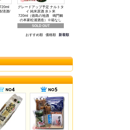
20ml
グレードアップ予定 ナルトタ
/清酒/
イ 純米原酒 水ト米
720ml（徳島の地酒 鳴門鯛
の本家松浦酒造）※箱なし
SOLD OUT
おすすめ順
価格順
新着順