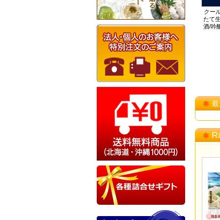
クール
たて生
酒/吟
最
R