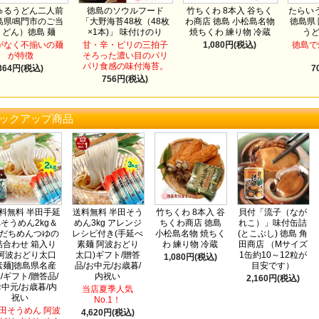
ゅるうどん二人前
徳島のソウルフード
竹ちくわ 8本入 谷ちく
たらいう
島県鳴門市のご当
「大野海苔48枚（48枚
わ商店 徳島 小松島名物
徳島県
うどん）徳島 麺
×1本)」 味付けのり
焼ちくわ 練り物 冷蔵
う
がなく不揃いの麺
甘・辛・ピリの三拍子
1,080円(税込)
徳島で
が特徴
そろった濃い目のパリ
パリ食感の味付海苔。
864円(税込)
7
756円(税込)
ックアップ商品
料無料 半田手延
送料無料 半田そう
竹ちくわ 8本入 谷
貝付「流子（なが
そうめん2kg＆
めん3kg アレンジ
ちくわ商店 徳島
れこ）」味付缶詰
だちめんつゆの
レシピ付き(手延べ
小松島名物 焼ちく
(とこぶし) 徳島 角
詰合わせ 箱入り
素麺 阿波おどり
わ 練り物 冷蔵
田商店 （Mサイズ
[阿波おどり太口
太口)ギフト/贈答
1缶約10～12粒が
1,080円(税込)
素麺]徳島県名産
品/お中元/お歳暮/
目安です）
/ギフト/贈答品/
内祝い
2,160円(税込)
中元/お歳暮/内
当店夏季人気
祝い
No.1！
田そうめん 阿波
4,620円(税込)