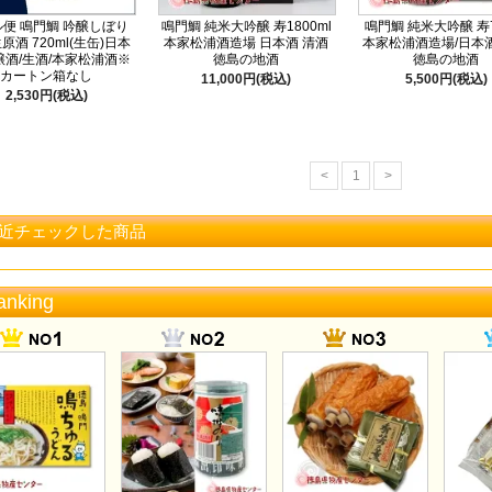
便 鳴門鯛 吟醸しぼり
鳴門鯛 純米大吟醸 寿1800ml
鳴門鯛 純米大吟醸 寿7
原酒 720ml(生缶)日本
本家松浦酒造場 日本酒 清酒
本家松浦酒造場/日本酒
醸酒/生酒/本家松浦酒※
徳島の地酒
徳島の地酒
カートン箱なし
11,000円(税込)
5,500円(税込)
2,530円(税込)
<
1
>
近チェックした商品
anking