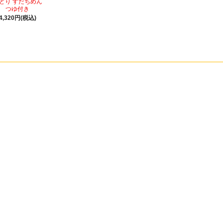
どり すだちめん
つゆ付き
4,320円(税込)