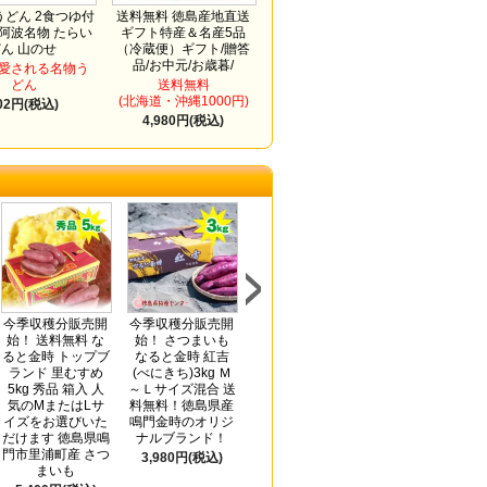
どん 2食つゆ付
送料無料 徳島産地直送
 阿波名物 たらい
ギフト特産＆名産5品
どん 山のせ
（冷蔵便）ギフト/贈答
品/お中元/お歳暮/
愛される名物う
どん
送料無料
(北海道・沖縄1000円)
02円(税込)
4,980円(税込)
今季収穫分販売開
今季収穫分販売開
今季収穫分
送料無料 半田そ
始！ 送料無料 な
始！ さつまいも
販売開始！ さつま
めん2kg アレンジ
ると金時 トップブ
なると金時 紅吉
いも なると金時
レシピ付き(手延
ランド 里むすめ
(べにきち)3kg Ｍ
紅吉(べにきち)5kg
素麺 阿波おどり
5kg 秀品 箱入 人
～Ｌサイズ混合 送
Ｍ～Ｌサイズ混合
太口)ギフト/贈答
気のMまたはLサ
料無料！徳島県産
送料無料！徳島県
品/お中元/お歳暮/
イズをお選びいた
鳴門金時のオリジ
産鳴門金時のオリ
内祝い
だけます 徳島県鳴
ナルブランド！
ジナルブランド！
3,780円(税込)
門市里浦町産 さつ
3,980円(税込)
4,980円(税込)
まいも