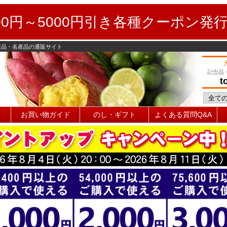
0円～5000円引き各種クーポン発
産品・名産品の通販サイト
記念品
t
お買い物ガイド
のし・ギフト
よくある質問Q&A