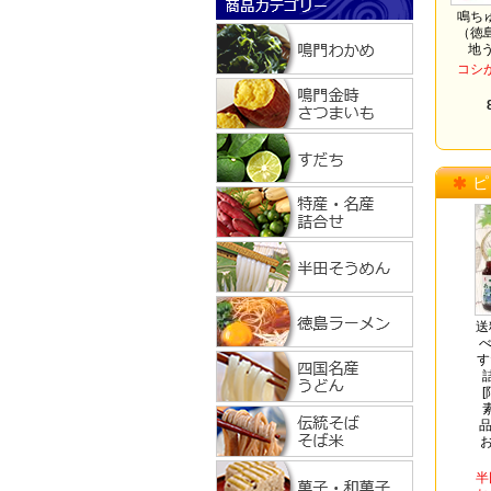
鳴ち
（徳
地
コシ
ピ
送
べ
す
品
お
半