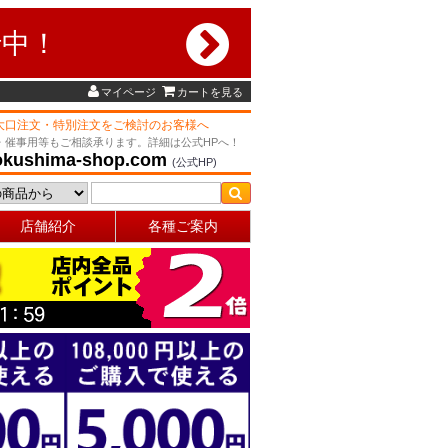
行中！
マイページ
カートを見る
大口注文・特別注文をご検討のお客様へ
・催事用等もご相談承ります。詳細は公式HPへ！
okushima-shop.com
(公式HP)
店舗紹介
各種ご案内