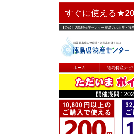
すぐに使える★20
【公式】徳島県物産センター 徳島のお土産・特
ホーム
徳島特産ナビ!