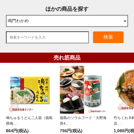
ほかの商品を探す
検索
売れ筋商品
鳴ちゅるうどん二人前（徳島
徳島のソウルフード「大野海
竹ちくわ 8
県鳴…
苔4…
店…
864円(税込)
756円(税込)
1,080円(