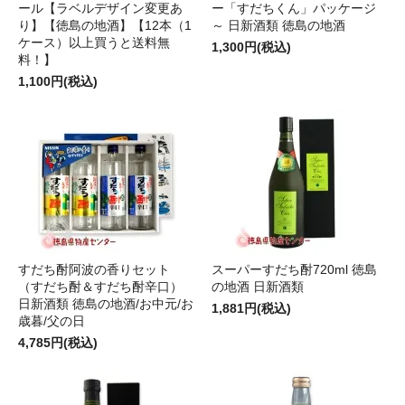
ール【ラベルデザイン変更あ
ー「すだちくん」パッケージ
り】【徳島の地酒】【12本（1
～ 日新酒類 徳島の地酒
ケース）以上買うと送料無
1,300円(税込)
料！】
1,100円(税込)
すだち酎阿波の香りセット
スーパーすだち酎720ml 徳島
（すだち酎＆すだち酎辛口）
の地酒 日新酒類
日新酒類 徳島の地酒/お中元/お
1,881円(税込)
歳暮/父の日
4,785円(税込)