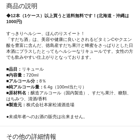
商品の説明
◆12本（1ケース）以上買うと送料無料です！(北海道・沖縄は
1000円)
すっきりヘルシー、ほんのりスイート！
「すだち酒」は、美容や健康に良いとされるビタミンCやクエン
酸を豊富に含んだ、徳島産すだち果汁と蜂蜜をさっぱりとした日
本酒にプラスしたとってもヘルシーなリキュールです。女性の方
でも飲みやすい仕上がりとなっております。
■品目：
リキュール
■内容量：
720ml
■アルコール分：
8％
■純アルコール量：
6.4g（100ml当たり）
■原材料名：
醸造アルコール（国内製造）、すだち果汁、糖類、
はちみつ、清酒/香料
■製造元：
株式会社本家松浦酒造場
●未成年者へのお酒の販売は出来ません。
その他の詳細情報