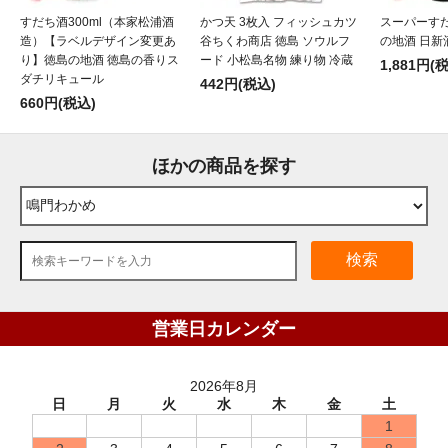
すだち酒300ml（本家松浦酒
かつ天 3枚入 フィッシュカツ
スーパーすだ
造）【ラベルデザイン変更あ
谷ちくわ商店 徳島 ソウルフ
の地酒 日新
り】徳島の地酒 徳島の香りス
ード 小松島名物 練り物 冷蔵
1,881円(
ダチリキュール
442円(税込)
660円(税込)
ほかの商品を探す
検索
営業日カレンダー
2026年8月
日
月
火
水
木
金
土
1