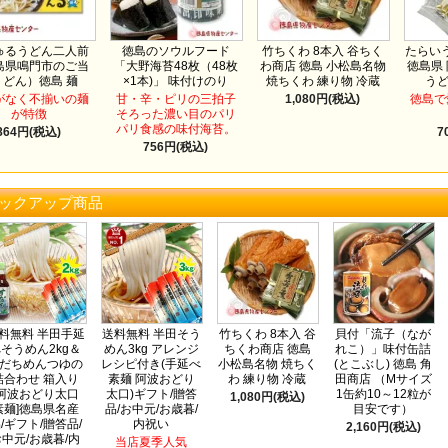
ゅるうどん二人前
徳島のソウルフード
竹ちくわ 8本入 谷ちく
たらいう
島県鳴門市のご当
「大野海苔48枚（48枚
わ商店 徳島 小松島名物
徳島県
うどん）徳島 麺
×1本)」 味付けのり
焼ちくわ 練り物 冷蔵
う
がなく不揃いの麺
甘・辛・ピリの三拍子
1,080円(税込)
徳島で
が特徴
そろった濃い目のパリ
パリ食感の味付海苔。
864円(税込)
7
756円(税込)
ックアップ商品
料無料 半田手延
送料無料 半田そう
竹ちくわ 8本入 谷
貝付「流子（なが
そうめん2kg＆
めん3kg アレンジ
ちくわ商店 徳島
れこ）」味付缶詰
だちめんつゆの
レシピ付き(手延べ
小松島名物 焼ちく
(とこぶし) 徳島 角
詰合わせ 箱入り
素麺 阿波おどり
わ 練り物 冷蔵
田商店 （Mサイズ
[阿波おどり太口
太口)ギフト/贈答
1缶約10～12粒が
1,080円(税込)
素麺]徳島県名産
品/お中元/お歳暮/
目安です）
/ギフト/贈答品/
内祝い
2,160円(税込)
中元/お歳暮/内
当店夏季人気