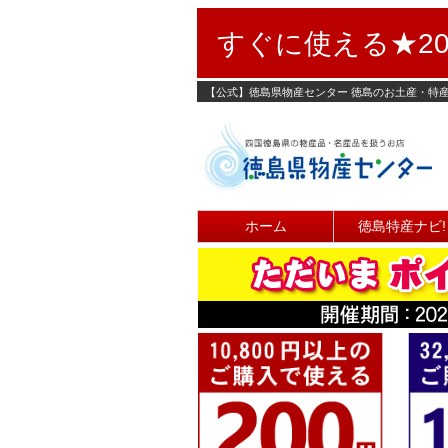
すぐに使える★20
【公式】徳島県物産センター 徳島のお土産・特
ホーム
徳島特産ナビ!