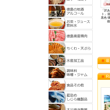
「訳あ
ト」送
黒色 
徳
最
R