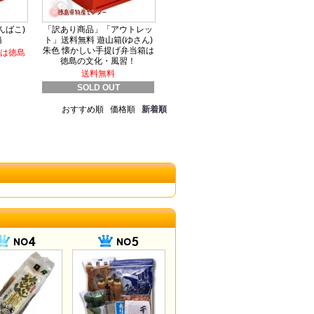
んばこ)
「訳あり商品」「アウトレッ
箱
ト」送料無料 遊山箱(ゆさん)
朱色 懐かしい手提げ弁当箱は
は徳島
徳島の文化・風習！
送料無料
SOLD OUT
おすすめ順
価格順
新着順