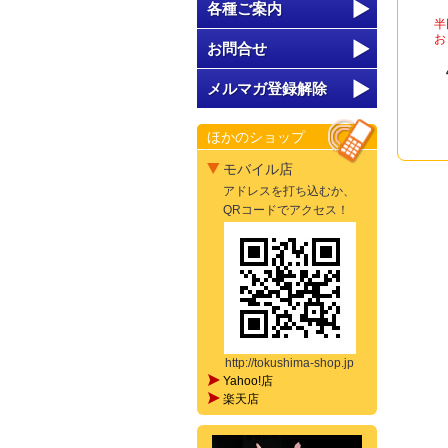
各種ご案内
半
お
お問合せ
メルマガ登録解除
ほかのショップ
モバイル店
アドレスを打ち込むか、
QRコードでアクセス！
http://tokushima-shop.jp
Yahoo!店
楽天店