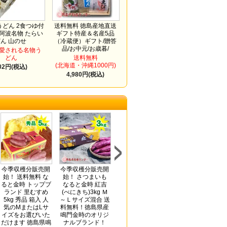
どん 2食つゆ付
送料無料 徳島産地直送
 阿波名物 たらい
ギフト特産＆名産5品
どん 山のせ
（冷蔵便）ギフト/贈答
品/お中元/お歳暮/
愛される名物う
どん
送料無料
(北海道・沖縄1000円)
02円(税込)
4,980円(税込)
今季収穫分販売開
今季収穫分販売開
今季収穫分
送料無料 半田そ
始！ 送料無料 な
始！ さつまいも
販売開始！ さつま
めん2kg アレンジ
ると金時 トップブ
なると金時 紅吉
いも なると金時
レシピ付き(手延
ランド 里むすめ
(べにきち)3kg Ｍ
紅吉(べにきち)5kg
素麺 阿波おどり
5kg 秀品 箱入 人
～Ｌサイズ混合 送
Ｍ～Ｌサイズ混合
太口)ギフト/贈答
気のMまたはLサ
料無料！徳島県産
送料無料！徳島県
品/お中元/お歳暮/
イズをお選びいた
鳴門金時のオリジ
産鳴門金時のオリ
内祝い
だけます 徳島県鳴
ナルブランド！
ジナルブランド！
3,780円(税込)