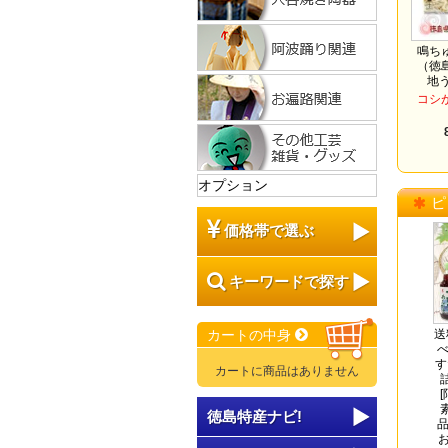
鳴ち
（徳
地
コシ
オプション
ピ
価格帯で選ぶ
キーワードで探す
カートの中身
送
べ
す
カートに商品はありません
徳島特産ナビ!
品
お