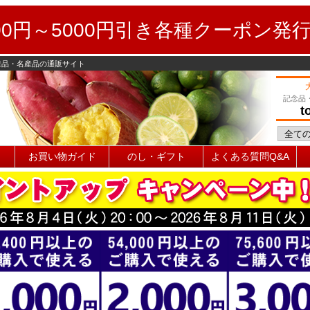
0円～5000円引き各種クーポン発
産品・名産品の通販サイト
記念品
t
お買い物ガイド
のし・ギフト
よくある質問Q&A