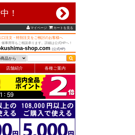
行中！
マイページ
カートを見る
大口注文・特別注文をご検討のお客様へ
・催事用等もご相談承ります。詳細は公式HPへ！
okushima-shop.com
(公式HP)
店舗紹介
各種ご案内